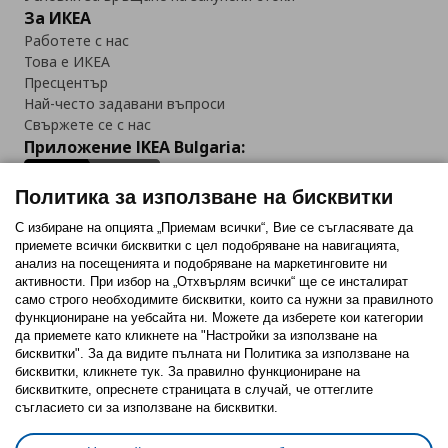
За ИКЕА
Работете с нас
Това е ИКЕА
Пресцентър
Най-често задавани въпроси
Свържете се с нас
Приложение IKEA Bulgaria:
Политика за използване на бисквитки
С избиране на опцията „Приемам всички“, Вие се съгласявате да
приемете всички бисквитки с цел подобряване на навигацията,
Последвайте ни:
анализ на посещенията и подобряване на маркетинговите ни
активности. При избор на „Отхвърлям всички“ ще се инсталират
Facebook
Twitter
Youtube
Pinterest
Instagram
само строго необходимитe бисквитки, които са нужни за правилното
функциониране на уебсайта ни. Можете да изберете кои категории
да приемете като кликнете на "Настройки за използване на
бисквитки". За да видите пълната ни Политика за използване на
бисквитки, кликнете тук. За правилно функциониране на
бисквитките, опреснете страницата в случай, че оттеглите
съгласието си за използване на бисквитки.
Политика за използване на бисквитки (Cookies)
Избор на настройки за използване на бисквитки