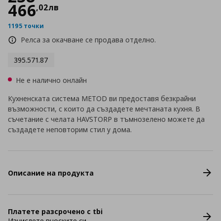
466
,
02
лв
1195 точки
Релса за окачване се продава отделно.
395.571.87
Не е налично онлайн
Кухненската система METOD ви предоставя безкрайни
възможности, с които да създадете мечтаната кухня. В
съчетание с челата HAVSTORP в тъмнозелено можете да
създадете неповторим стил у дома.
Описание на продукта
Платете разсрочено с tbi
Изчислете вноските си