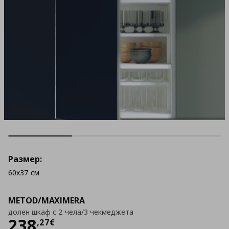
Размер:
60x37 см
METOD/MAXIMERA
долен шкаф с 2 чела/3 чекмеджета
Цена
238,27 €
238
,
27
€