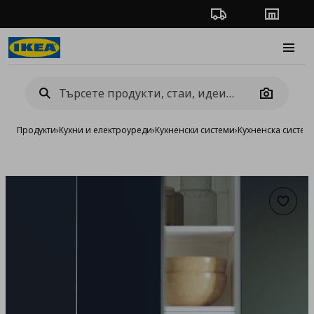
Проследяване на п
Магази
Burge
Camera
Продукти
›
Кухни и електроуреди
›
Кухненски системи
›
Кухненска систе
Добав