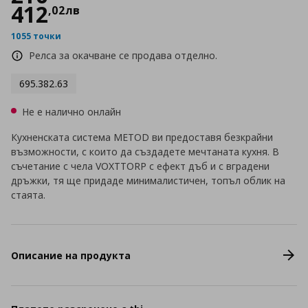
412
,
02
лв
1055 точки
Релса за окачване се продава отделно.
695.382.63
Не е налично онлайн
Кухненската система METOD ви предоставя безкрайни
възможности, с които да създадете мечтаната кухня. В
съчетание с чела VOXTTORP с ефект дъб и с вградени
дръжки, тя ще придаде минималистичен, топъл облик на
стаята.
Описание на продукта