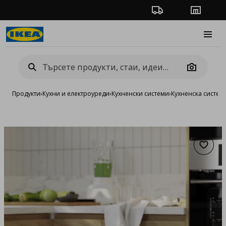
Проследяване на п
Магази
Burge
Camera
Продукти
›
Кухни и електроуреди
›
Кухненски системи
›
Кухненска систе
Добав