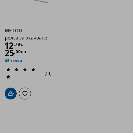
METOD
релса за окачване
Цена
12,78 €
12
,
78
€
25
,
00
лв
65 точки
(14)
Добави в кошницата
Добави към списъка с любими