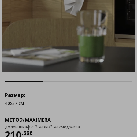
Размер:
40x37 см
METOD/MAXIMERA
долен шкаф с 2 чела/3 чекмеджета
Цена
210,66 €
210
,
66
€