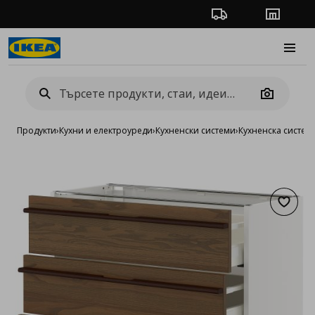
Проследяване на п
Магази
Burge
Camera
Продукти
›
Кухни и електроуреди
›
Кухненски системи
›
Кухненска систе
Добав