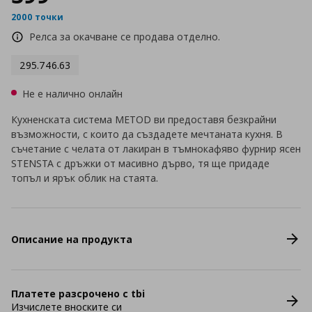
2000 точки
Релса за окачване се продава отделно.
295.746.63
Не е налично онлайн
Кухненската система METOD ви предоставя безкрайни
възможности, с които да създадете мечтаната кухня. В
съчетание с челата от лакиран в тъмнокафяво фурнир ясен
STENSTA с дръжки от масивно дърво, тя ще придаде
топъл и ярък облик на стаята.
Описание на продукта
Платете разсрочено с tbi
Изчислете вноските си