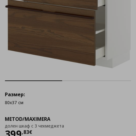
Размер:
80x37 см
METOD/MAXIMERA
долен шкаф с 3 чекмеджета
Цена
399,83 €
399
,
83
€