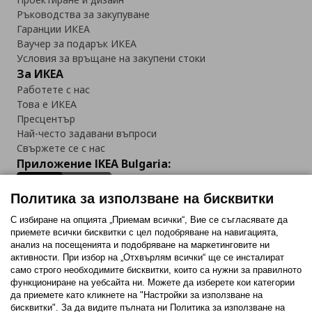
Ръководства за закупуване
Гаранции ИКЕА
Ваучер за подарък ИКЕА
Условия за връщане на закупени стоки
За ИКЕА
Работете с нас
Това е ИКЕА
Пресцентър
Най-често задавани въпроси
Свържете се с нас
Приложение IKEA Bulgaria:
Политика за използване на бисквитки
С избиране на опцията „Приемам всички“, Вие се съгласявате да
приемете всички бисквитки с цел подобряване на навигацията,
Последвайте ни:
анализ на посещенията и подобряване на маркетинговите ни
активности. При избор на „Отхвърлям всички“ ще се инсталират
Facebook
Twitter
Youtube
Pinterest
Instagram
само строго необходимитe бисквитки, които са нужни за правилното
функциониране на уебсайта ни. Можете да изберете кои категории
да приемете като кликнете на "Настройки за използване на
бисквитки". За да видите пълната ни Политика за използване на