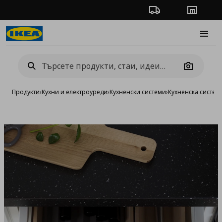
Проследяване на п
Магази
Burge
Camera
Продукти
›
Кухни и електроуреди
›
Кухненски системи
›
Кухненска систе
Добав