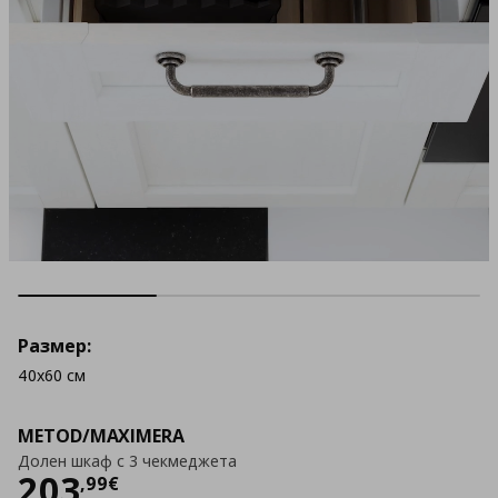
Размер:
40x60 см
METOD/MAXIMERA
Долен шкаф с 3 чекмеджета
Цена
203,99 €
203
,
99
€