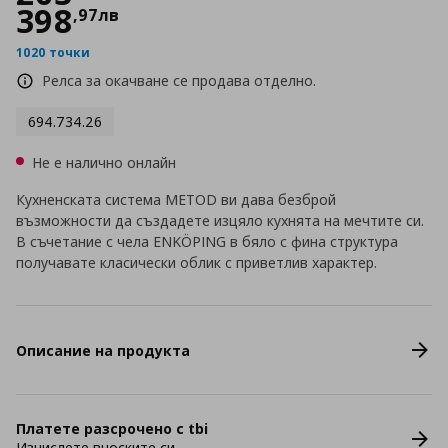
398
,
97
лв
1020 точки
Релса за окачване се продава отделно.
694.734.26
Не е налично онлайн
Кухненската система METOD ви дава безброй
възможности да създадете изцяло кухнята на мечтите си.
В съчетание с чела ENKÖPING в бяло с фина структура
получавате класически облик с приветлив характер.
Описание на продукта
Платете разсрочено с tbi
Изчислете вноските си