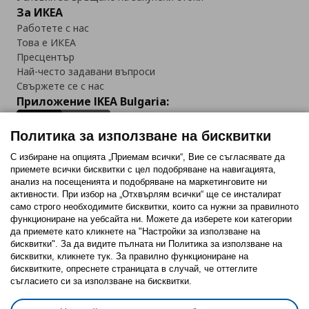
За ИКЕА
Работете с нас
Това е ИКЕА
Пресцентър
Най-често задавани въпроси
Свържете се с нас
Приложение IKEA Bulgaria:
Политика за използване на бисквитки
С избиране на опцията „Приемам всички“, Вие се съгласявате да
приемете всички бисквитки с цел подобряване на навигацията,
Последвайте ни:
анализ на посещенията и подобряване на маркетинговите ни
активности. При избор на „Отхвърлям всички“ ще се инсталират
Facebook
Twitter
Youtube
Pinterest
Instagram
само строго необходимитe бисквитки, които са нужни за правилното
функциониране на уебсайта ни. Можете да изберете кои категории
да приемете като кликнете на "Настройки за използване на
бисквитки". За да видите пълната ни Политика за използване на
бисквитки, кликнете тук. За правилно функциониране на
бисквитките, опреснете страницата в случай, че оттеглите
съгласието си за използване на бисквитки.
Политика за използване на бисквитки (Cookies)
Избор на настройки за използване на бисквитки