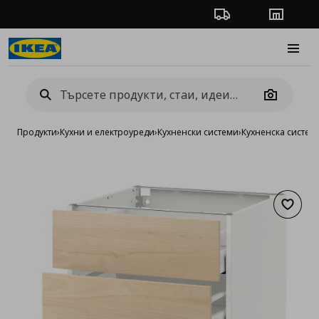
Проследяване на п
Магази
Burge
Camera
Продукти
›
Кухни и електроуреди
›
Кухненски системи
›
Кухненска систе
Добав