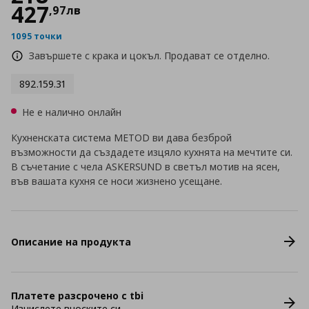
427
,
97
лв
1095 точки
Завършете с крака и цокъл. Продават се отделно.
892.159.31
Не е налично онлайн
Кухненската система METOD ви дава безброй
възможности да създадете изцяло кухнята на мечтите си.
В съчетание с чела ASKERSUND в светъл мотив на ясен,
във вашата кухня се носи жизнено усещане.
Описание на продукта
Платете разсрочено с tbi
Изчислете вноските си