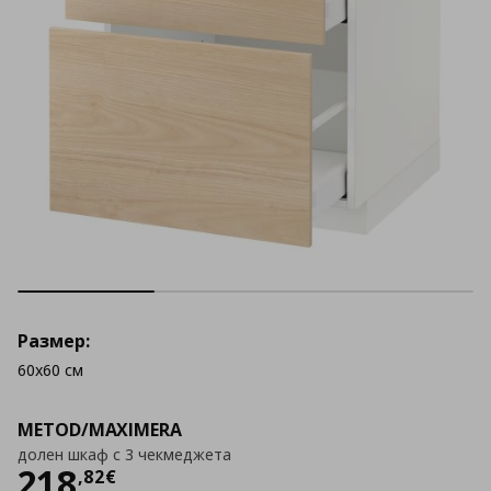
Размер:
60x60 см
METOD/MAXIMERA
долен шкаф с 3 чекмеджета
Цена
218,82 €
218
,
82
€