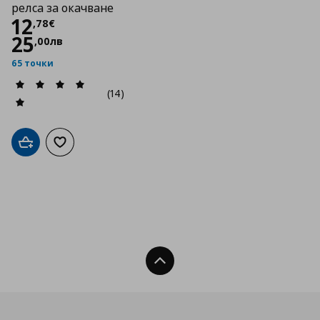
релса за окачване
Цена
12,78 €
12
,
78
€
25
,
00
лв
65 точки
(14)
Добави в кошницата
Добави към списъка с любими
Нагоре