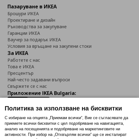
Пазаруване в ИКЕА
Брошури ИКЕА
Проектиране и дизайн
Ръководства за закупуване
Гаранции ИКЕА
Ваучер за подарък ИКЕА
Условия за връщане на закупени стоки
За ИКЕА
Работете с нас
Това е ИКЕА
Пресцентър
Най-често задавани въпроси
Свържете се с нас
Приложение IKEA Bulgaria:
Политика за използване на бисквитки
С избиране на опцията „Приемам всички“, Вие се съгласявате да
приемете всички бисквитки с цел подобряване на навигацията,
Последвайте ни:
анализ на посещенията и подобряване на маркетинговите ни
активности. При избор на „Отхвърлям всички“ ще се инсталират
Facebook
Twitter
Youtube
Pinterest
Instagram