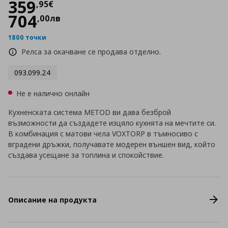
Цена
359,95 €
359
,
95
€
704
,
00
лв
1800 точки
Релса за окачване се продава отделно.
093.099.24
Не е налично онлайн
Кухненската система METOD ви дава безброй
възможности да създадете изцяло кухнята на мечтите си.
В комбинация с матови чела VOXTORP в тъмносиво с
вградени дръжки, получавате модерен външен вид, който
създава усещане за топлина и спокойствие.
Описание на продукта