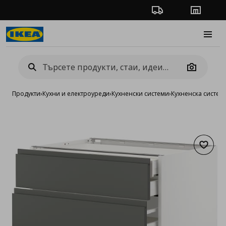
Проследяване на п
Магази
Burge
Camera
Продукти
›
Кухни и електроуреди
›
Кухненски системи
›
Кухненска систе
Добав