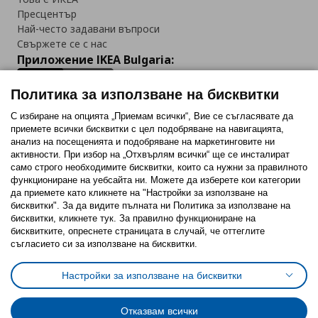
Пресцентър
Най-често задавани въпроси
Свържете се с нас
Приложение IKEA Bulgaria:
Политика за използване на бисквитки
С избиране на опцията „Приемам всички“, Вие се съгласявате да
приемете всички бисквитки с цел подобряване на навигацията,
Последвайте ни:
анализ на посещенията и подобряване на маркетинговите ни
активности. При избор на „Отхвърлям всички“ ще се инсталират
Facebook
Twitter
Youtube
Pinterest
Instagram
само строго необходимитe бисквитки, които са нужни за правилното
функциониране на уебсайта ни. Можете да изберете кои категории
да приемете като кликнете на "Настройки за използване на
бисквитки". За да видите пълната ни Политика за използване на
бисквитки, кликнете тук. За правилно функциониране на
бисквитките, опреснете страницата в случай, че оттеглите
съгласието си за използване на бисквитки.
Политика за използване на бисквитки (Cookies)
Избор на настройки за използване на бисквитки
Настройки за използване на бисквитки
Условия за ползване на ikea.bg
Обща политика за личните данни
Политика за защита на личните данни на ikea.bg
Общи условия на програма IKEA Family
Отказвам всички