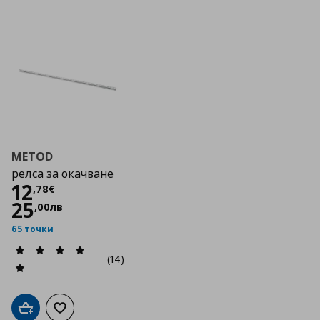
METOD
релса за окачване
Цена
12,78 €
12
,
78
€
25
,
00
лв
65 точки
(14)
Добави в кошницата
Добави към списъка с любими