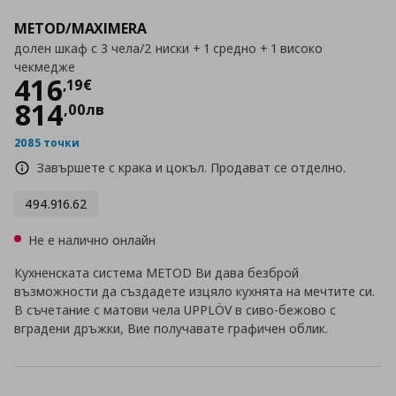
METOD/MAXIMERA
долен шкаф с 3 чела/2 ниски + 1 средно + 1 високо
чекмедже
Цена
416,19 €
416
,
19
€
814
,
00
лв
2085 точки
Завършете с крака и цокъл. Продават се отделно.
494.916.62
Не е налично онлайн
Кухненската система METOD Ви дава безброй
възможности да създадете изцяло кухнята на мечтите си.
В съчетание с матови чела UPPLÖV в сиво-бежово с
вградени дръжки, Вие получавате графичен облик.