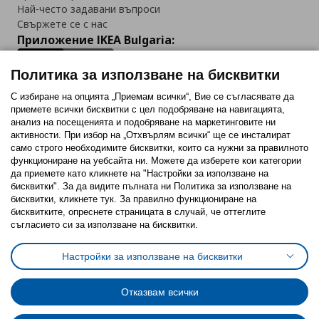
Най-често задавани въпроси
Свържете се с нас
Приложение IKEA Bulgaria:
Политика за използване на бисквитки
С избиране на опцията „Приемам всички“, Вие се съгласявате да
приемете всички бисквитки с цел подобряване на навигацията,
Последвайте ни:
анализ на посещенията и подобряване на маркетинговите ни
активности. При избор на „Отхвърлям всички“ ще се инсталират
Facebook
Twitter
Youtube
Pinterest
Instagram
само строго необходимитe бисквитки, които са нужни за правилното
функциониране на уебсайта ни. Можете да изберете кои категории
да приемете като кликнете на "Настройки за използване на
бисквитки". За да видите пълната ни Политика за използване на
бисквитки, кликнете тук. За правилно функциониране на
бисквитките, опреснете страницата в случай, че оттеглите
съгласието си за използване на бисквитки.
Политика за използване на бисквитки (Cookies)
Избор на настройки за използване на бисквитки
Настройки за използване на бисквитки
Условия за ползване на ikea.bg
Обща политика за личните данни
Политика за защита на личните данни на ikea.bg
Общи условия на програма IKEA Family
Отказвам всички
Политика за защита на лични данни на програма IKEA Family