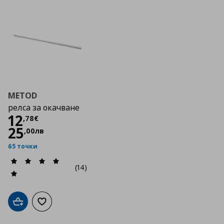
METOD
релса за окачване
Цена
12,78 €
12
,
78
€
25
,
00
лв
65 точки
(14)
Добави в кошницата
Добави към списъка с любими