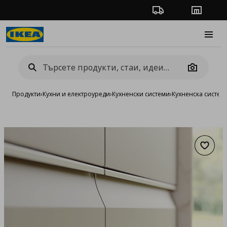
Проследяване на п
Магази
Burge
Camera
Продукти
›
Кухни и електроуреди
›
Кухненски системи
›
Кухненска систе
Добав