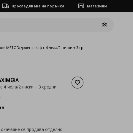
Проследяване на поръчка
Магазини
Camera
ове METOD
›
долен шкаф с 4 чела/2 ниски + 3 средни чекмеджета
XIMERA
Добави към списъка с люб
с 4 чела/2 ниски + 3 средни
а
323,65 €
€
лв
 окачване се продава отделно.