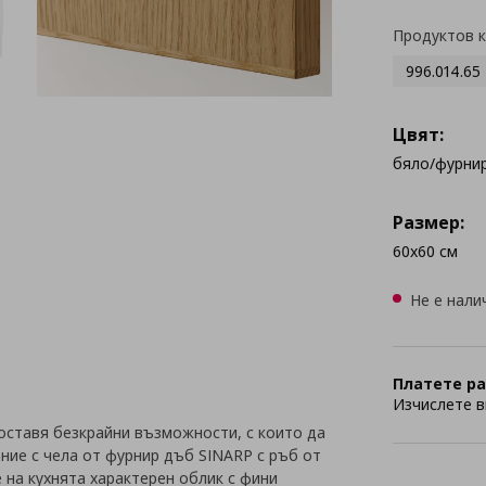
Продуктов 
996.014.65
Цвят:
бяло/фурни
Размер:
60x60 см
Не е нали
Платете ра
Изчислете в
оставя безкрайни възможности, с които да
ние с чела от фурнир дъб SINARP с ръб от
на кухнята характерен облик с фини