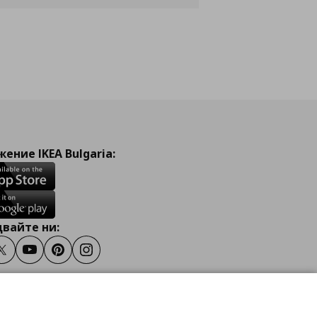
ение IKEA Bulgaria:
вайте ни:
ook
Twitter
Youtube
Pinterest
Instagram