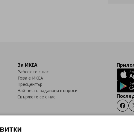
За ИКЕА
Прилож
Работете с нас
Това е ИКЕА
Пресцентър
Най-често задавани въпроси
Послед
Свържете се с нас
Faceb
квитки