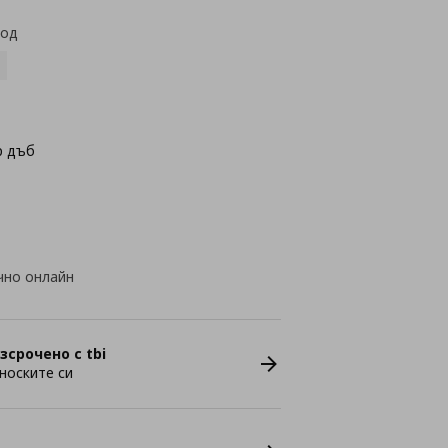
код
р дъб
чно онлайн
зсрочено с tbi
носките си