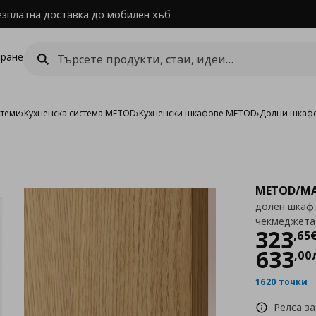
езплатна доставка до мобилен хъб
ране
стеми
›
Кухненска система METOD
›
Кухненски шкафове METOD
›
Долни шкаф
METOD/MA
долен шкаф 
чекмеджета
Цен
323
,
65
633
,
00
1620 точки
Релса за