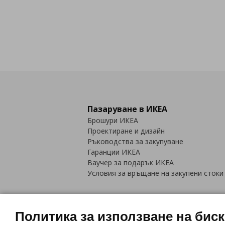
Пазаруване в ИКЕА
Брошури ИКЕА
Проектиране и дизайн
Ръководства за закупуване
Гаранции ИКЕА
Ваучер за подарък ИКЕА
Условия за връщане на закупени стоки
Политика за използване на бис