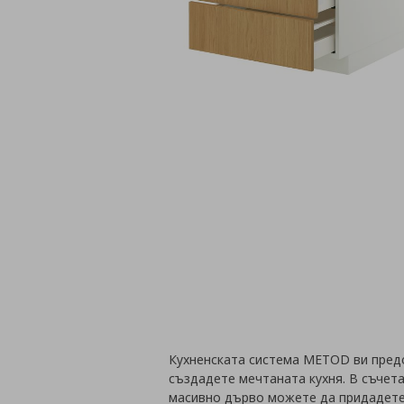
Кухненската система METOD ви пред
създадете мечтаната кухня. В съчета
масивно дърво можете да придадете 