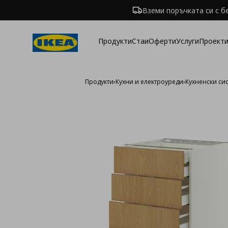
Вземи поръчката си с б
Продукти
Стаи
Оферти
Услуги
Проекти
Продукти
›
Кухни и електроуреди
›
Кухненски си