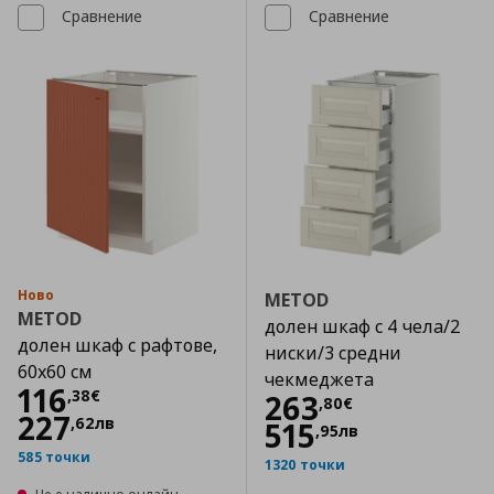
Сравнение
Сравнение
Ново
METOD
METOD
долен шкаф с 4 чела/2
долен шкаф с рафтове,
ниски/3 средни
60x60 см
чекмеджета
Цена
116,38 €
116
,
38
€
Цена
263,80 €
263
,
80
€
227
,
62
лв
515
,
95
лв
585 точки
1320 точки