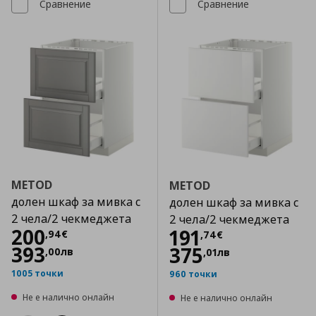
Сравнение
Сравнение
METOD
METOD
долен шкаф за мивка с
долен шкаф за мивка с
2 чела/2 чекмеджета
2 чела/2 чекмеджета
Цена
200,94 €
200
Цена
191,74 €
191
,
94
€
,
74
€
393
375
,
00
лв
,
01
лв
1005 точки
960 точки
Не е налично онлайн
Не е налично онлайн