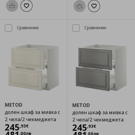
Προσθήκη στο καλάθι
Добави към списъка с любими
Προσθήκη στο καλάθι
Добави към списък
Сравнение
Сравнение
METOD
METOD
долен шкаф за мивка с
долен шкаф за мивка с
2 чела/2 чекмеджета
2 чела/2 чекмеджета
Цена
245,93 €
245
Цена
245,93 €
245
,
93
€
,
93
€
481
,
00
лв
,
00
лв