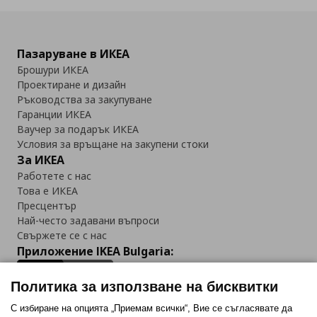
Пазаруване в ИКЕА
Брошури ИКЕА
Проектиране и дизайн
Ръководства за закупуване
Гаранции ИКЕА
Ваучер за подарък ИКЕА
Условия за връщане на закупени стоки
За ИКЕА
Работете с нас
Това е ИКЕА
Пресцентър
Най-често задавани въпроси
Свържете се с нас
Приложение IKEA Bulgaria:
Политика за използване на бисквитки
С избиране на опцията „Приемам всички“, Вие се съгласявате да