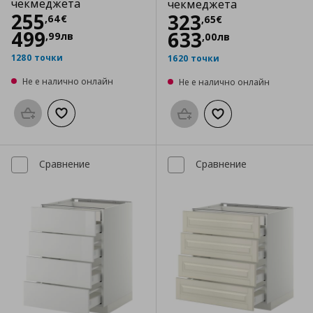
чекмеджета
чекмеджета
Цена
255,64 €
255
Цена
323,65 €
323
,
64
€
,
65
€
499
633
,
99
лв
,
00
лв
1280 точки
1620 точки
Не е налично онлайн
Не е налично онлайн
Προσθήκη στο καλάθι
Добави към списъка с любими
Προσθήκη στο καλάθι
Добави към списък
Сравнение
Сравнение