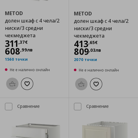
METOD
METOD
долен шкаф с 4 чела/2
долен шкаф с 4 чела/2
ниски/3 средни
ниски/3 средни
чекмеджета
чекмеджета
Цена
311,37 €
311
Цена
413,65 €
413
,
37
€
,
65
€
608
809
,
99
лв
,
03
лв
1560 точки
2070 точки
Не е налично онлайн
Не е налично онлайн
Προσθήκη στο καλάθι
Добави към списъка с любими
Προσθήκη στο καλάθι
Добави към списък
Сравнение
Сравнение