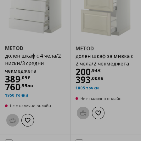
METOD
METOD
долен шкаф с 4 чела/2
долен шкаф за мивка с
ниски/3 средни
2 чела/2 чекмеджета
Цена
200,94 €
200
,
94
€
чекмеджета
Цена
389,09 €
389
393
,
09
€
,
00
лв
760
,
99
лв
1005 точки
1950 точки
Не е налично онлайн
Не е налично онлайн
Προσθήκη στο καλάθι
Добави към списък
Προσθήκη στο καλάθι
Добави към списъка с любими