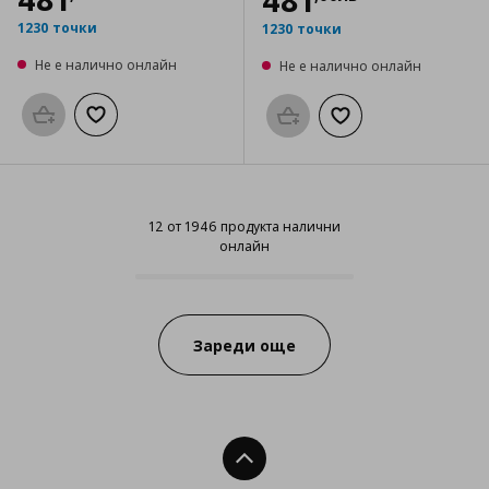
481
1230 точки
1230 точки
Не е налично онлайн
Не е налично онлайн
Προσθήκη στο καλάθι
Добави към списъка с любими
Προσθήκη στο καλάθι
Добави към списък
12 от 1946 продукта налични
онлайн
12 от 1946 продукта налични он
Progress:
Зареди още
Нагоре