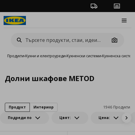
Проследяване на п
Магази
Burge
Camera
Продукти
›
Кухни и електроуреди
›
Кухненски системи
›
Кухненска систе
Долни шкафове METOD
Продукт
Интериор
1946 Продукти
Подреди по
Цвят:
Цена: