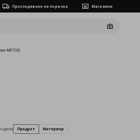
Проследяване на поръчка
Магазини
Camera
ове METOD
родукти
Продукт
Интериор