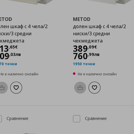
ETOD
METOD
лен шкаф с 4 чела/2
долен шкаф с 4 чела/2
ски/3 средни
ниски/3 средни
екмеджета
чекмеджета
Цена
413,65 €
Цена
389,09 €
13
389
,
65
€
,
09
€
09
760
,
03
лв
,
99
лв
70 точки
1950 точки
Не е налично онлайн
Не е налично онлайн
Προσθήκη στο καλάθι
Добави към списъка с любими
Προσθήκη στο καλάθι
Добави към списък
Сравнение
Сравнение