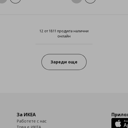
12 от 1811 продукта налични
онлайн
12 от 1811 продукта налични онл
Progress:
Зареди още
За ИКЕА
Прилож
Работете с нас
Това е ИКЕА