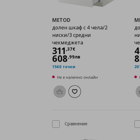
METOD
M
долен шкаф с 4 чела/2
до
ниски/3 средни
ни
чекмеджета
ч
Цена
311,37 €
311
4
,
37
€
608
8
,
99
лв
1560 точки
20
Не е налично онлайн
Προσθήκη στο καλάθι
Добави към списъка с любими
Сравнение