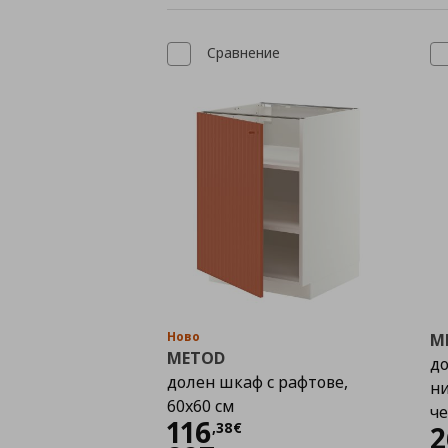
Сравнение
Ново
M
METOD
до
долен шкаф с рафтове,
ни
60x60 см
ч
Цена
116,38 €
116
,
38
€
2