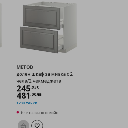
METOD
долен шкаф за мивка с 2
чела/2 чекмеджета
Цена
245,93 €
245
,
93
€
481
,
00
лв
1230 точки
Не е налично онлайн
а с любими
Προσθήκη στο καλάθι
Добави към списъка с любими