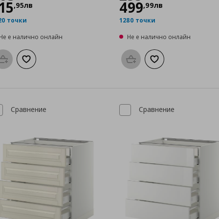
15
499
,
95
лв
,
99
лв
20 точки
1280 точки
Не е налично онлайн
Не е налично онлайн
Προσθήκη στο καλάθι
Добави към списъка с любими
Προσθήκη στο καλάθι
Добави към списък
Сравнение
Сравнение