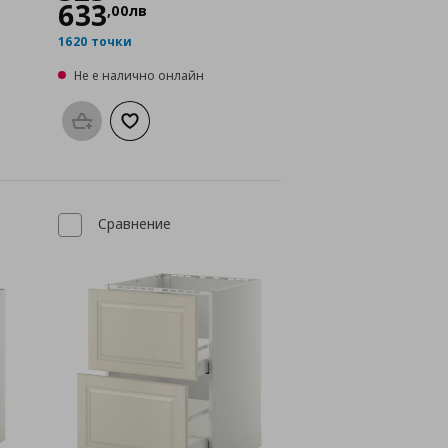
633
,
00
лв
1620 точки
Не е налично онлайн
а с любими
Προσθήκη στο καλάθι
Добави към списъка с любими
Сравнение