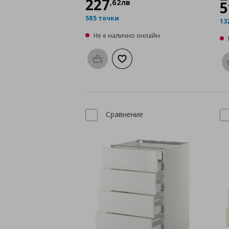
227
,
62
лв
5
585 точки
13
Не е налично онлайн
Προσθήκη στο καλάθι
Добави към списъка с любими
Сравнение