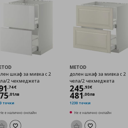
ETOD
METOD
лен шкаф за мивка с 2
долен шкаф за мивка с 2
ла/2 чекмеджета
чела/2 чекмеджета
Цена
191,74 €
Цена
245,93 €
91
245
,
74
€
,
93
€
75
481
,
01
лв
,
00
лв
0 точки
1230 точки
Не е налично онлайн
Не е налично онлайн
Προσθήκη στο καλάθι
Добави към списъка с любими
Προσθήκη στο καλάθι
Добави към списък