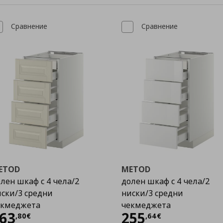
Сравнение
Сравнение
ETOD
METOD
лен шкаф с 4 чела/2
долен шкаф с 4 чела/2
ски/3 средни
ниски/3 средни
екмеджета
чекмеджета
Цена
263,80 €
Цена
255,64 €
63
255
,
80
€
,
64
€