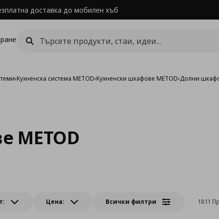
езплатна доставка до мобилен хъб
ране
стеми
›
Кухненска система METOD
›
Кухненски шкафове METOD
›
Долни шкаф
е METOD
т:
Цена:
Всички филтри
1811 П