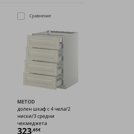
Сравнение
METOD
долен шкаф с 4 чела/2
ниски/3 средни
чекмеджета
Цена
323,65 €
323
,
65
€