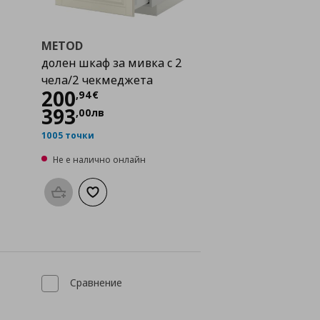
METOD
долен шкаф за мивка с 2
чела/2 чекмеджета
Цена
200,94 €
200
,
94
€
393
,
00
лв
1005 точки
Не е налично онлайн
Προσθήκη στο καλάθι
Добави към списъка с любими
а с любими
Сравнение