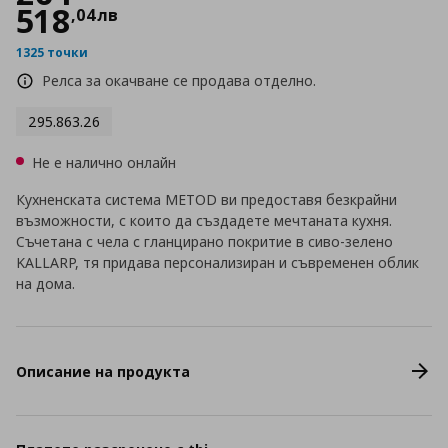
518
,
04
лв
1325 точки
Релса за окачване се продава отделно.
295.863.26
Не е налично онлайн
Кухненската система METOD ви предоставя безкрайни
възможности, с които да създадете мечтаната кухня.
Съчетана с чела с гланцирано покритие в сиво-зелено
KALLARP, тя придава персонализиран и съвременен облик
на дома.
Описание на продукта