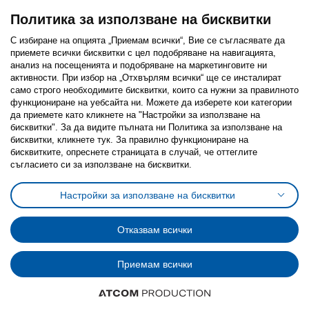
Политика за използване на бисквитки
С избиране на опцията „Приемам всички“, Вие се съгласявате да
приемете всички бисквитки с цел подобряване на навигацията,
Последвайте ни:
анализ на посещенията и подобряване на маркетинговите ни
активности. При избор на „Отхвърлям всички“ ще се инсталират
Facebook
Twitter
Youtube
Pinterest
Instagram
само строго необходимитe бисквитки, които са нужни за правилното
функциониране на уебсайта ни. Можете да изберете кои категории
да приемете като кликнете на "Настройки за използване на
бисквитки". За да видите пълната ни Политика за използване на
бисквитки, кликнете тук. За правилно функциониране на
бисквитките, опреснете страницата в случай, че оттеглите
съгласието си за използване на бисквитки.
Политика за използване на бисквитки (Cookies)
Избор на настройки за използване на бисквитки
Настройки за използване на бисквитки
Условия за ползване на ikea.bg
Обща политика за личните данни
Политика за защита на личните данни на ikea.bg
Общи условия на програма IKEA Family
Отказвам всички
Политика за защита на лични данни на програма IKEA Family
Приемам всички
© Inter-IKEA Systems B.V. 1999 - 2025