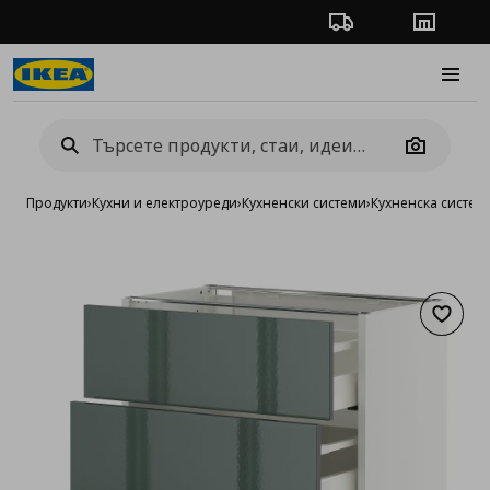
Проследяване на п
Магази
Burge
Camera
Продукти
›
Кухни и електроуреди
›
Кухненски системи
›
Кухненска систе
Добав