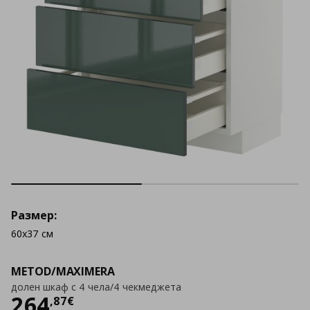
Размер:
60x37 см
METOD/MAXIMERA
долен шкаф с 4 чела/4 чекмеджета
Цена
264,87 €
264
,
87
€