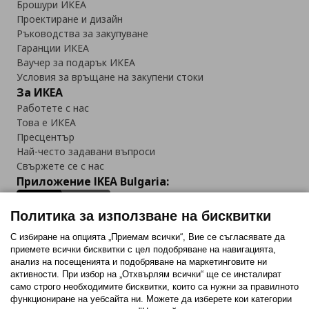
Брошури ИКЕА
Проектиране и дизайн
Ръководства за закупуване
Гаранции ИКЕА
Ваучер за подарък ИКЕА
Условия за връщане на закупени стоки
За ИКЕА
Работете с нас
Това е ИКЕА
Пресцентър
Най-често задавани въпроси
Свържете се с нас
Приложение IKEA Bulgaria:
Политика за използване на бисквитки
С избиране на опцията „Приемам всички“, Вие се съгласявате да
приемете всички бисквитки с цел подобряване на навигацията,
Последвайте ни:
анализ на посещенията и подобряване на маркетинговите ни
активности. При избор на „Отхвърлям всички“ ще се инсталират
Facebook
Twitter
Youtube
Pinterest
Instagram
само строго необходимитe бисквитки, които са нужни за правилното
функциониране на уебсайта ни. Можете да изберете кои категории