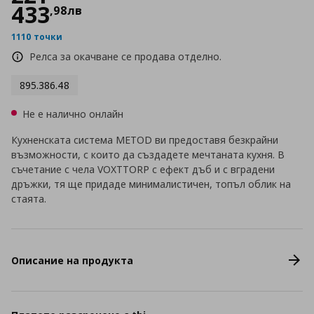
433
,
98
лв
1110 точки
Релса за окачване се продава отделно.
895.386.48
Не е налично онлайн
Кухненската система METOD ви предоставя безкрайни
възможности, с които да създадете мечтаната кухня. В
съчетание с чела VOXTTORP с ефект дъб и с вградени
дръжки, тя ще придаде минималистичен, топъл облик на
стаята.
Описание на продукта