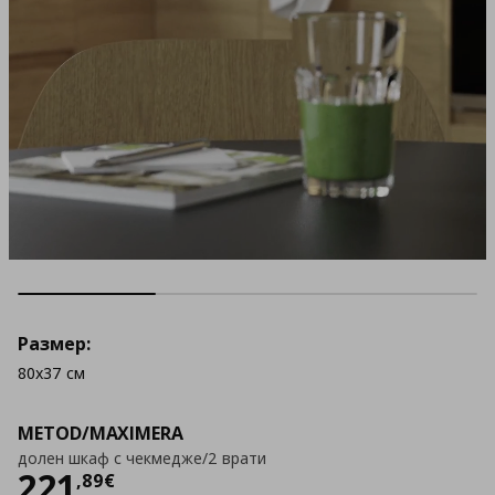
Размер:
80x37 см
METOD/MAXIMERA
долен шкаф с чекмедже/2 врати
Цена
221,89 €
221
,
89
€