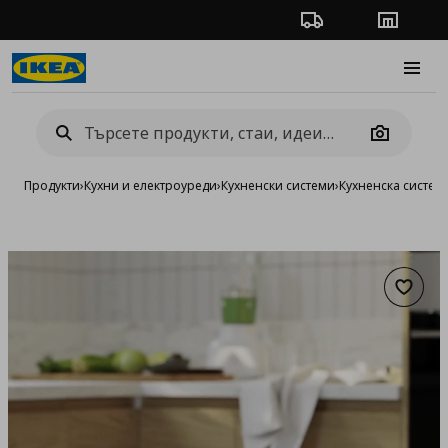
Проследяване на п
Магази
Burge
Camera
Продукти
›
Кухни и електроуреди
›
Кухненски системи
›
Кухненска систе
Добав