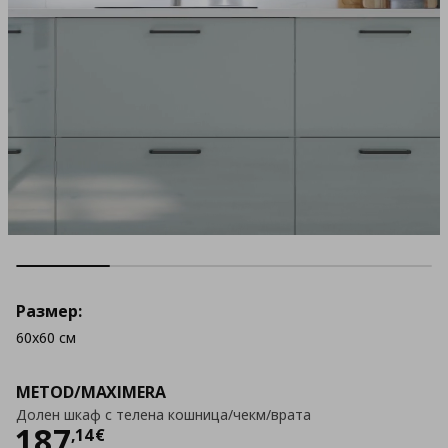
Размер:
60x60 см
METOD/MAXIMERA
Долен шкаф с телена кошница/чекм/врата
Цена
187,14 €
187
,
14
€