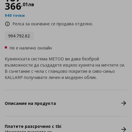
366
,
01
лв
940 точки
Релса за окачване се продава отделно.
994.792.62
Не е налично онлайн
Кухненската система METOD ви дава безброй
възможности да създадете изцяло кухнята на мечтите си.
В съчетание с чела с гланцово покритие в сиво-синьо
KALLARP получавате личен и модерен облик.
Описание на продукта
Платете разсрочено с tbi
Изчислете вноските си