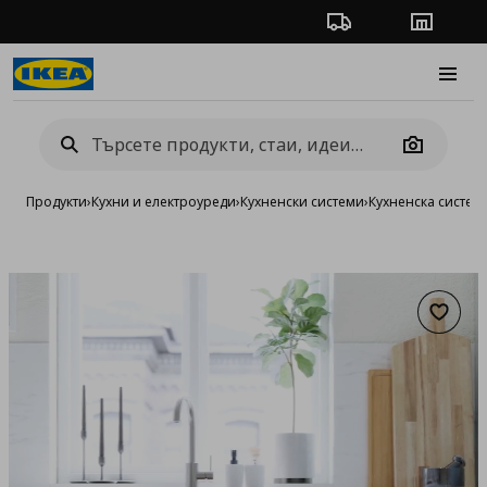
Проследяване на п
Магази
Burge
Camera
Продукти
›
Кухни и електроуреди
›
Кухненски системи
›
Кухненска систе
Добав