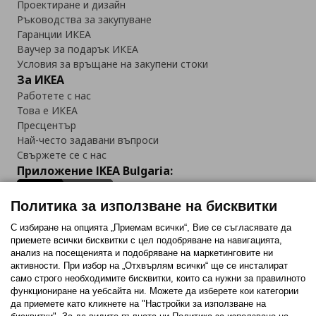
Проектиране и дизайн
Ръководства за закупуване
Гаранции ИКЕА
Ваучер за подарък ИКЕА
Условия за връщане на закупени стоки
За ИКЕА
Работете с нас
Това е ИКЕА
Пресцентър
Най-често задавани въпроси
Свържете се с нас
Приложение IKEA Bulgaria:
Политика за използване на бисквитки
С избиране на опцията „Приемам всички“, Вие се съгласявате да
приемете всички бисквитки с цел подобряване на навигацията,
Последвайте ни:
анализ на посещенията и подобряване на маркетинговите ни
активности. При избор на „Отхвърлям всички“ ще се инсталират
Facebook
Twitter
Youtube
Pinterest
Instagram
само строго необходимитe бисквитки, които са нужни за правилното
функциониране на уебсайта ни. Можете да изберете кои категории
да приемете като кликнете на "Настройки за използване на