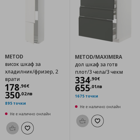
METOD
METOD/MAXIMERA
висок шкаф за
дол шкаф за готв
хладилник/фризер, 2
плот/3 чела/3 чекм
Цена
334,90 €
334
,
90
€
врати
Цена
178,96 €
178
655
,
96
€
,
01
лв
350
,
02
лв
1675 точки
895 точки
Не е налично онлайн
Не е налично онлайн
Προσθήκη στο καλάθι
Добави към списък
Προσθήκη στο καλάθι
Добави към списъка с любими