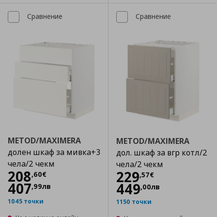
Сравнение
Сравнение
METOD/MAXIMERA
METOD/MAXIMERA
долен шкаф за мивка+3
дол. шкаф за вгр котл/2
чела/2 чекм
чела/2 чекм
Цена
208,60 €
208
Цена
229,57 €
229
,
60
€
,
57
€
407
449
,
99
лв
,
00
лв
1045 точки
1150 точки