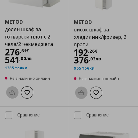
METOD
METOD
долен шкаф за
висок шкаф за
готварски плот с 2
хладилник/фризер, 2
чела/2 чекмеджета
врати
Цена
276,61 €
276
Цена
192,26 €
192
,
61
€
,
26
€
541
376
,
00
лв
,
03
лв
1385 точки
965 точки
Не е налично онлайн
Не е налично онлайн
Προσθήκη στο καλάθι
Добави към списъка с любими
Προσθήκη στο καλάθι
Добави към списък
Сравнение
Сравнение