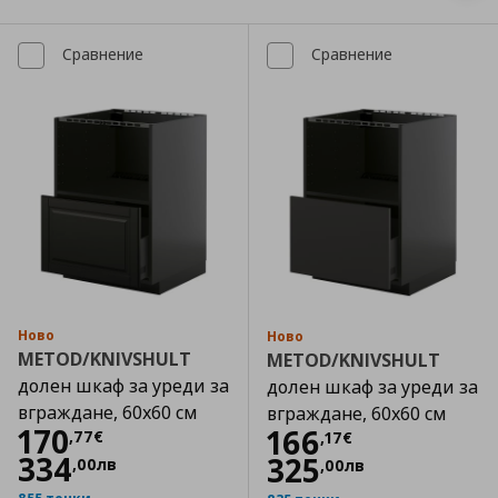
Сравнение
Сравнение
Ново
Ново
METOD/KNIVSHULT
METOD/KNIVSHULT
долен шкаф за уреди за
долен шкаф за уреди за
вграждане, 60x60 см
вграждане, 60x60 см
Цена
170,77 €
170
Цена
166,17 €
166
,
77
€
,
17
€
334
325
,
00
лв
,
00
лв