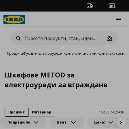
Проследяване на п
Магази
Burge
Camera
Продукти
›
Кухни и електроуреди
›
Кухненски системи
›
Кухненска систе
Шкафове METOD за
електроуреди за вграждане
Продукт
Интериор
1623 Продукти
Подреди по
Цвят:
Цена: