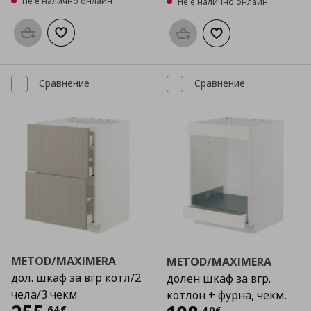
Не е налично онлайн
Не е налично онлайн
Προσθήκη στο καλάθι
Добави към списъка с любими
Προσθήκη στο καλάθι
Добави към списък
Сравнение
Сравнение
METOD/MAXIMERA
METOD/MAXIMERA
дол. шкаф за вгр котл/2
долен шкаф за вгр.
чела/3 чекм
котлон + фурна, чекм.
,
64
€
,
40
€