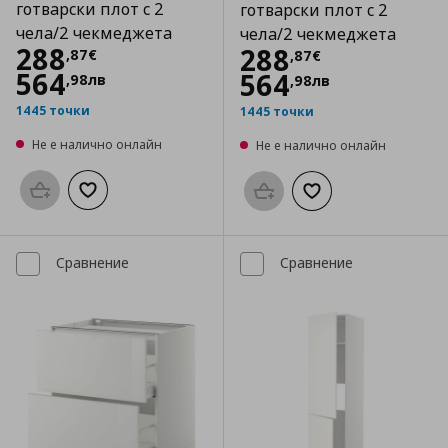
готварски плот с 2
готварски плот с 2
чела/2 чекмеджета
чела/2 чекмеджета
Цена
288,87 €
288
Цена
288,87 €
288
,
87
€
,
87
€
564
564
,
98
лв
,
98
лв
1445 точки
1445 точки
Не е налично онлайн
Не е налично онлайн
Προσθήκη στο καλάθι
Добави към списъка с любими
Προσθήκη στο καλάθι
Добави към списък
Сравнение
Сравнение