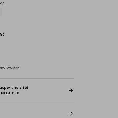
код
дъб
чно онлайн
зсрочено с tbi
носките си