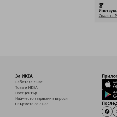
Инструкц
Свалете P
За ИКЕА
Прилож
Работете с нас
Това е ИКЕА
Пресцентър
Най-често задавани въпроси
Послед
Свържете се с нас
Faceb