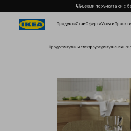
Вземи поръчката си с б
Продукти
Стаи
Оферти
Услуги
Проекти
Продукти
›
Кухни и електроуреди
›
Кухненски си