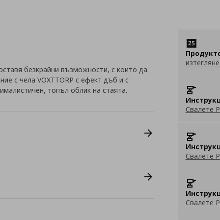
Продукт
изтегляне
оставя безкрайни възможности, с които да
ание с чела VOXTTORP с ефект дъб и с
ималистичен, топъл облик на стаята.
Инструкц
Свалете P
Инструкц
Свалете P
Инструкц
Свалете P