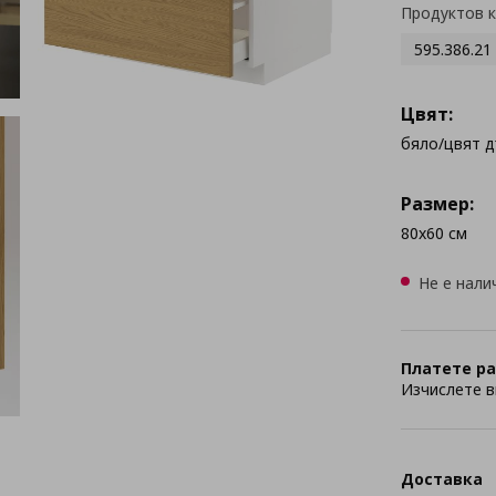
Продуктов 
595.386.21
Цвят:
бяло/цвят 
Размер:
80x60 см
Не е нали
Платете ра
Изчислете в
Доставка