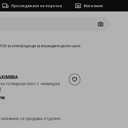
Проследяване на поръчка
Магазини
Camera
OD за електроуреди за вграждане
›
долен шкаф за готварски плот с чекме
XIMERA
Добави към списъка с люб
за готварски плот с чекмедже
а
259,22 €
€
лв
 окачване се продава отделно.