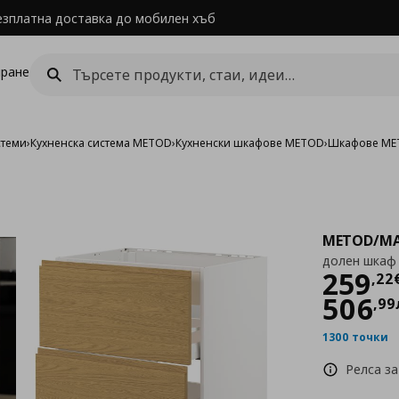
езплатна доставка до мобилен хъб
ране
стеми
›
Кухненска система METOD
›
Кухненски шкафове METOD
›
Шкафове MET
METOD/MA
долен шкаф 
Цен
259
,
22
506
,
99
1300 точки
Релса за