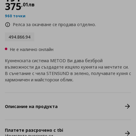
375
,
01
лв
960 точки
Релса за окачване се продава отделно.
494.866.94
Не е налично онлайн
Кухненската система METOD Ви дава безброй
възможности да създадете изцяло кухнята на мечтите си.
В съчетание с чела STENSUND в зелено, получавате кухня с
хармоничен и майсторски облик.
Описание на продукта
Платете разсрочено с tbi
Изчислете вноските си