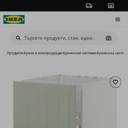
Проследяване на п
Магази
Burge
Camera
Продукти
›
Кухни и електроуреди
›
Кухненски системи
›
Кухненска систе
Добав