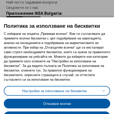
Най-често задавани въпроси
Свържете се с нас
Приложение IKEA Bulgaria:
Политика за използване на бисквитки
С избиране на опцията „Приемам всички“, Вие се съгласявате да
приемете всички бисквитки с цел подобряване на навигацията,
Последвайте ни:
анализ на посещенията и подобряване на маркетинговите ни
активности. При избор на „Отхвърлям всички“ ще се инсталират
Facebook
Twitter
Youtube
Pinterest
Instagram
само строго необходимитe бисквитки, които са нужни за правилното
функциониране на уебсайта ни. Можете да изберете кои категории
да приемете като кликнете на "Настройки за използване на
бисквитки". За да видите пълната ни Политика за използване на
бисквитки, кликнете тук. За правилно функциониране на
бисквитките, опреснете страницата в случай, че оттеглите
съгласието си за използване на бисквитки.
Политика за използване на бисквитки (Cookies)
Избор на настройки за използване на бисквитки
Настройки за използване на бисквитки
Условия за ползване на ikea.bg
Обща политика за личните данни
Политика за защита на личните данни на ikea.bg
Общи условия на програма IKEA Family
Отказвам всички
Политика за защита на лични данни на програма IKEA Family