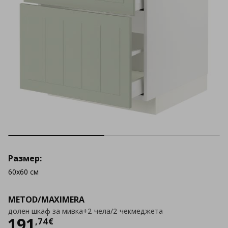
Размер:
60x60 см
METOD/MAXIMERA
долен шкаф за мивка+2 чела/2 чекмеджета
Цена
191,74 €
191
,
74
€