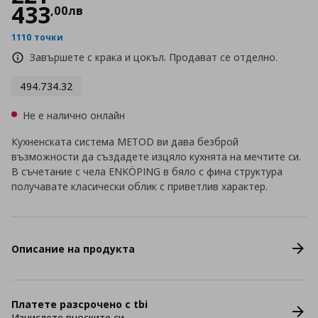
433
,
00
лв
1110 точки
Завършете с крака и цокъл. Продават се отделно.
494.734.32
Не е налично онлайн
Кухненската система METOD ви дава безброй
възможности да създадете изцяло кухнята на мечтите си.
В съчетание с чела ENKÖPING в бяло с фина структура
получавате класически облик с приветлив характер.
Описание на продукта
Платете разсрочено с tbi
Изчислете вноските си