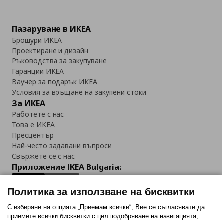
Пазаруване в ИКЕА
Брошури ИКЕА
Проектиране и дизайн
Ръководства за закупуване
Гаранции ИКЕА
Ваучер за подарък ИКЕА
Условия за връщане на закупени стоки
За ИКЕА
Работете с нас
Това е ИКЕА
Пресцентър
Най-често задавани въпроси
Свържете се с нас
Приложение IKEA Bulgaria:
Политика за използване на бисквитки
С избиране на опцията „Приемам всички“, Вие се съгласявате да
приемете всички бисквитки с цел подобряване на навигацията,
Последвайте ни: