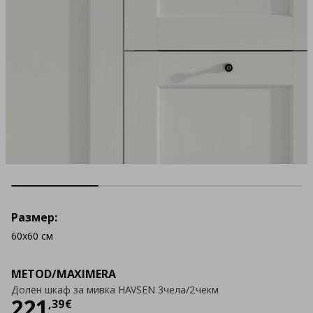
Размер:
60x60 см
METOD/MAXIMERA
Долен шкаф за мивка HAVSEN 3чела/2чекм
Цена
221,39 €
221
,
39
€