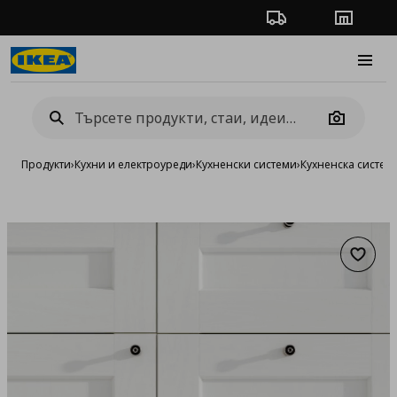
Проследяване на п
Магази
Burge
Camera
Продукти
›
Кухни и електроуреди
›
Кухненски системи
›
Кухненска систе
Добав