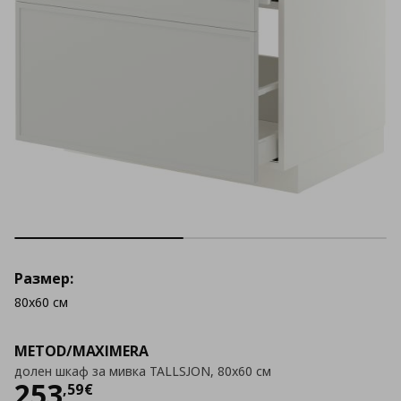
Размер:
80x60 см
METOD/MAXIMERA
долен шкаф за мивка TALLSJON, 80x60 см
Цена
253,59 €
253
,
59
€