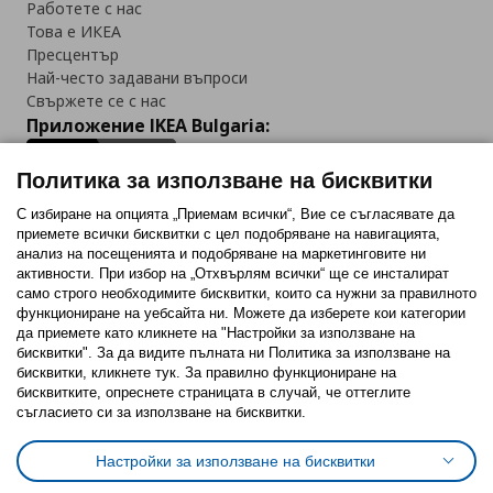
Работете с нас
Това е ИКЕА
Пресцентър
Най-често задавани въпроси
Свържете се с нас
Приложение IKEA Bulgaria:
Политика за използване на бисквитки
С избиране на опцията „Приемам всички“, Вие се съгласявате да
приемете всички бисквитки с цел подобряване на навигацията,
Последвайте ни:
анализ на посещенията и подобряване на маркетинговите ни
активности. При избор на „Отхвърлям всички“ ще се инсталират
Facebook
Twitter
Youtube
Pinterest
Instagram
само строго необходимитe бисквитки, които са нужни за правилното
функциониране на уебсайта ни. Можете да изберете кои категории
да приемете като кликнете на "Настройки за използване на
бисквитки". За да видите пълната ни Политика за използване на
бисквитки, кликнете тук. За правилно функциониране на
бисквитките, опреснете страницата в случай, че оттеглите
съгласието си за използване на бисквитки.
Политика за използване на бисквитки (Cookies)
Избор на настройки за използване на бисквитки
Настройки за използване на бисквитки
Условия за ползване на ikea.bg
Обща политика за личните данни
Политика за защита на личните данни на ikea.bg