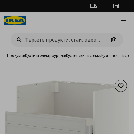
Проследяване на п
Магази
Burge
Camera
Продукти
›
Кухни и електроуреди
›
Кухненски системи
›
Кухненска систе
Добав