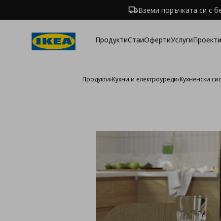
Вземи поръчката си с б
Продукти
Стаи
Оферти
Услуги
Проекти
Продукти
›
Кухни и електроуреди
›
Кухненски си