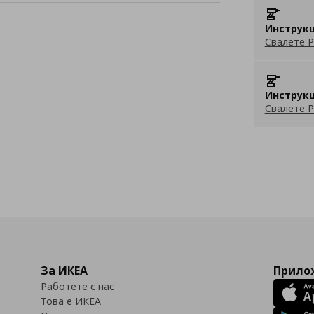
Инструкц
Свалете P
Инструкц
Свалете P
За ИКЕА
Прилож
Работете с нас
Това е ИКЕА