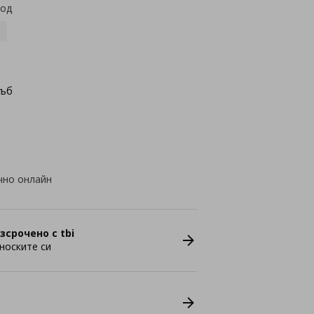
код
дъб
чно онлайн
зсрочено с tbi
носките си