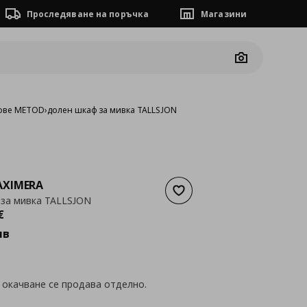
Проследяване на поръчка
Магазини
Camera
ове METOD
›
долен шкаф за мивка TALLSJON
XIMERA
Добави към списъка с люб
за мивка TALLSJON
а
188,67 €
€
лв
 окачване се продава отделно.