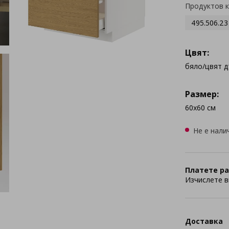
Продуктов 
495.506.23
Цвят:
бяло/цвят 
Размер:
60x60 см
Не е нали
Платете ра
Изчислете в
Доставка