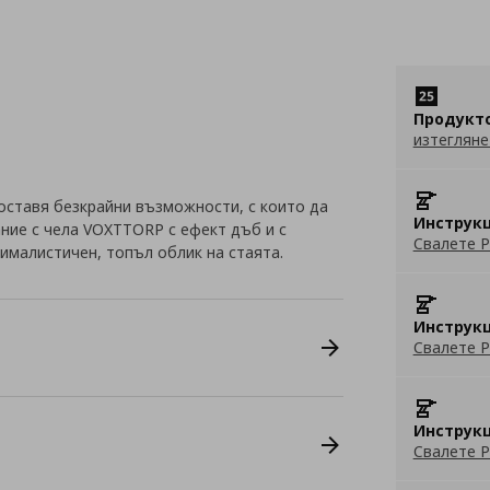
Продукт
изтегляне
оставя безкрайни възможности, с които да
Инструкц
ание с чела VOXTTORP с ефект дъб и с
Свалете P
ималистичен, топъл облик на стаята.
Инструкц
Свалете P
Инструкц
Свалете P