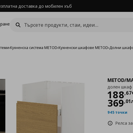
езплатна доставка до мобилен хъб
ране
стеми
›
Кухненска система METOD
›
Кухненски шкафове METOD
›
Долни шкаф
METOD/MA
долен шкаф 
Цен
188
,
67
369
,
01
945 точки
Релса за