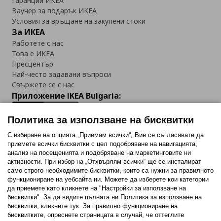
Гаранции ИКЕА
Ваучер за подарък ИКЕА
Условия за връщане на закупени стоки
За ИКЕА
Работете с нас
Това е ИКЕА
Пресцентър
Най-често задавани въпроси
Свържете се с нас
Приложение IKEA Bulgaria:
Политика за използване на бисквитки
С избиране на опцията „Приемам всички“, Вие се съгласявате да
приемете всички бисквитки с цел подобряване на навигацията,
Последвайте ни:
анализ на посещенията и подобряване на маркетинговите ни
активности. При избор на „Отхвърлям всички“ ще се инсталират
Facebook
Twitter
Youtube
Pinterest
Instagram
само строго необходимитe бисквитки, които са нужни за правилното
функциониране на уебсайта ни. Можете да изберете кои категории
да приемете като кликнете на "Настройки за използване на
бисквитки". За да видите пълната ни Политика за използване на
бисквитки, кликнете тук. За правилно функциониране на
бисквитките, опреснете страницата в случай, че оттеглите