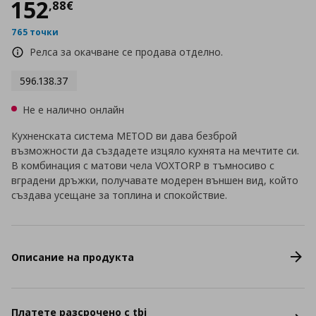
Цена
152,88 €
152
,
88
€
765 точки
Релса за окачване се продава отделно.
596.138.37
Не е налично онлайн
Кухненската система METOD ви дава безброй
възможности да създадете изцяло кухнята на мечтите си.
В комбинация с матови чела VOXTORP в тъмносиво с
вградени дръжки, получавате модерен външен вид, който
създава усещане за топлина и спокойствие.
Описание на продукта
Платете разсрочено с tbi