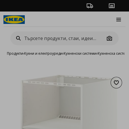
Проследяване на п
Магази
Burge
Camera
Продукти
›
Кухни и електроуреди
›
Кухненски системи
›
Кухненска систе
Добав