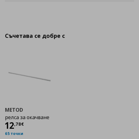
Съчетава се добре с
METOD
релса за окачване
Цена
12,78 €
12
,
78
€
65 точки