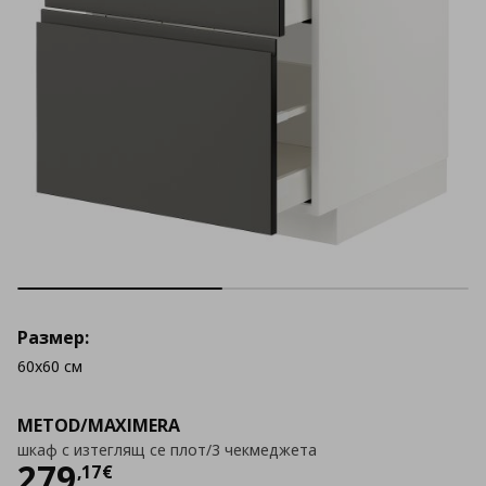
Размер:
60x60 см
METOD/MAXIMERA
шкаф с изтеглящ се плот/3 чекмеджета
Цена
279,17 €
279
,
17
€