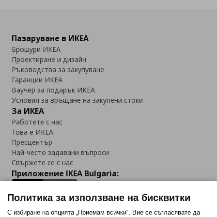
Пазаруване в ИКЕА
Брошури ИКЕА
Проектиране и дизайн
Ръководства за закупуване
Гаранции ИКЕА
Ваучер за подарък ИКЕА
Условия за връщане на закупени стоки
За ИКЕА
Работете с нас
Това е ИКЕА
Пресцентър
Най-често задавани въпроси
Свържете се с нас
Приложение IKEA Bulgaria:
Политика за използване на бисквитки
С избиране на опцията „Приемам всички“, Вие се съгласявате да