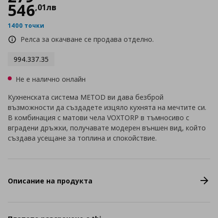
546
,
01
лв
1400 точки
Релса за окачване се продава отделно.
994.337.35
Не е налично онлайн
Кухненската система METOD ви дава безброй
възможности да създадете изцяло кухнята на мечтите си.
В комбинация с матови чела VOXTORP в тъмносиво с
вградени дръжки, получавате модерен външен вид, който
създава усещане за топлина и спокойствие.
Описание на продукта