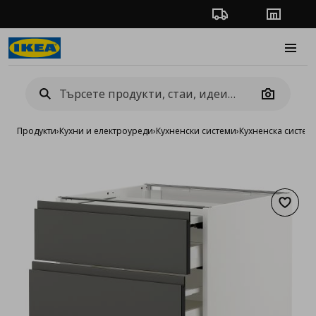
Проследяване на п
Магази
Burge
Camera
Продукти
›
Кухни и електроуреди
›
Кухненски системи
›
Кухненска систе
Добав