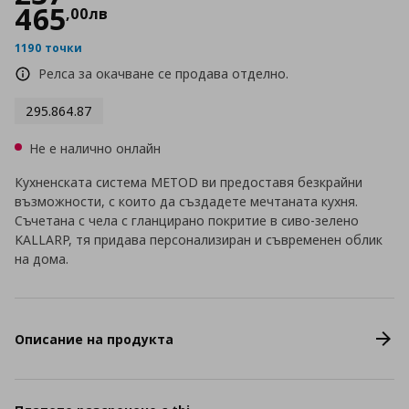
465
,
00
лв
1190 точки
Релса за окачване се продава отделно.
295.864.87
Не е налично онлайн
Кухненската система METOD ви предоставя безкрайни
възможности, с които да създадете мечтаната кухня.
Съчетана с чела с гланцирано покритие в сиво-зелено
KALLARP, тя придава персонализиран и съвременен облик
на дома.
Описание на продукта