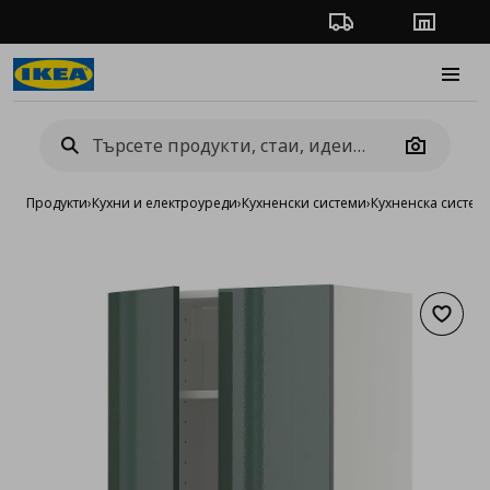
Проследяване на п
Магази
Burge
Camera
Продукти
›
Кухни и електроуреди
›
Кухненски системи
›
Кухненска систе
Добав