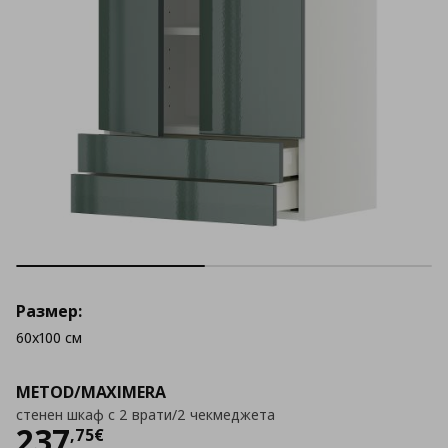
Размер:
60x100 см
METOD/MAXIMERA
стенен шкаф с 2 врати/2 чекмеджета
Цена
237,75 €
237
,
75
€