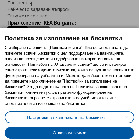
Пресцентър
Най-често задавани въпроси
Свържете се с нас
Приложение IKEA Bulgaria:
Политика за използване на бисквитки
С избиране на опцията „Приемам всички“, Вие се съгласявате да
приемете всички бисквитки с цел подобряване на навигацията,
Последвайте ни:
анализ на посещенията и подобряване на маркетинговите ни
активности. При избор на „Отхвърлям всички“ ще се инсталират
Facebook
Twitter
Youtube
Pinterest
Instagram
само строго необходимитe бисквитки, които са нужни за правилното
функциониране на уебсайта ни. Можете да изберете кои категории
да приемете като кликнете на "Настройки за използване на
бисквитки". За да видите пълната ни Политика за използване на
бисквитки, кликнете тук. За правилно функциониране на
бисквитките, опреснете страницата в случай, че оттеглите
съгласието си за използване на бисквитки.
Политика за използване на бисквитки (Cookies)
Избор на настройки за използване на бисквитки
Настройки за използване на бисквитки
Условия за ползване на ikea.bg
Обща политика за личните данни
Политика за защита на личните данни на ikea.bg
Общи условия на програма IKEA Family
Отказвам всички
Политика за защита на лични данни на програма IKEA Family