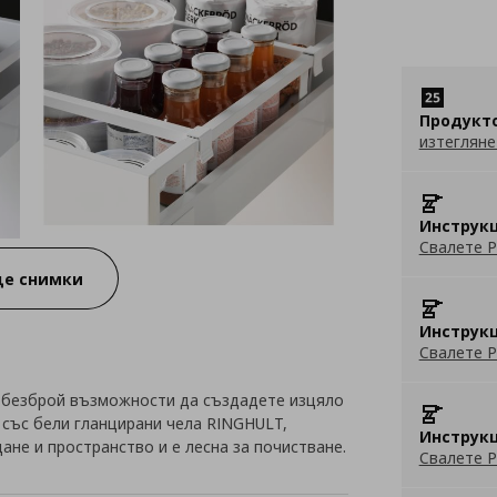
Продукт
изтегляне
Инструкц
Свалете P
е снимки
Инструкц
Свалете P
 безброй възможности да създадете изцяло
 със бели гланцирани чела RINGHULT,
Инструкц
не и пространство и е лесна за почистване.
Свалете P