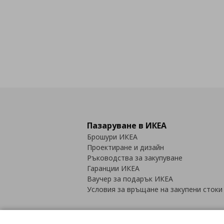
Пазаруване в ИКЕА
Брошури ИКЕА
Проектиране и дизайн
Ръководства за закупуване
Гаранции ИКЕА
Ваучер за подарък ИКЕА
Условия за връщане на закупени стоки