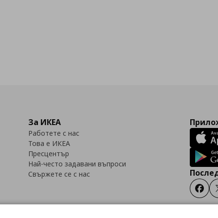
За ИКЕА
Прилож
Работете с нас
Това е ИКЕА
Пресцентър
Най-често задавани въпроси
Послед
Свържете се с нас
Faceb