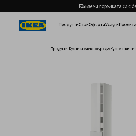
Вземи поръчката си с б
Продукти
Стаи
Оферти
Услуги
Проекти
Продукти
›
Кухни и електроуреди
›
Кухненски си