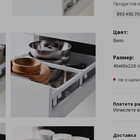
Продуктов 
893.450.70
Цвят:
бяло
Размер:
40x60x220 с
Не е нали
Платете ра
Изчислете в
Доставка