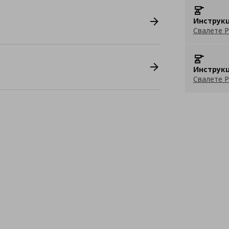
Инструкц
Свалете P
Инструкц
Свалете P