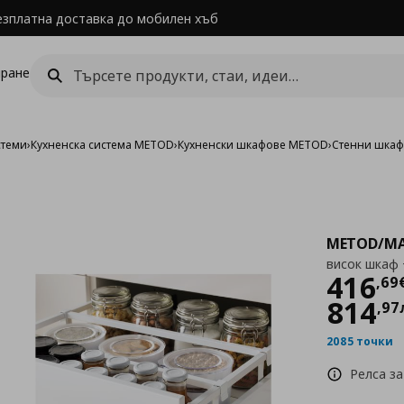
езплатна доставка до мобилен хъб
ране
стеми
›
Кухненска система METOD
›
Кухненски шкафове METOD
›
Стенни шка
METOD/MA
висок шкаф 
Цен
416
,
69
814
,
97
2085 точки
Релса за