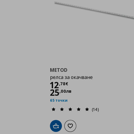
METOD
релса за окачване
Цена
12,78 €
12
,
78
€
25
,
00
лв
65 точки
(14)
Добави в кошницата
Добави към списъка с любими