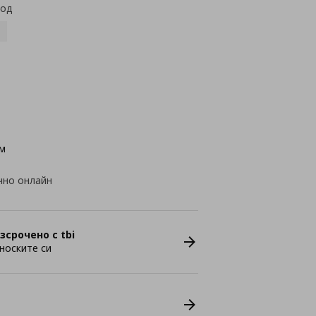
код
м
чно онлайн
зсрочено с tbi
носките си