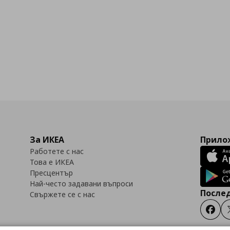
За ИКЕА
Прилож
Работете с нас
Това е ИКЕА
Пресцентър
Най-често задавани въпроси
Послед
Свържете се с нас
Faceb