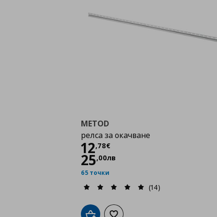
METOD
релса за окачване
Цена
12,78 €
12
,
78
€
25
,
00
лв
65 точки
(14)