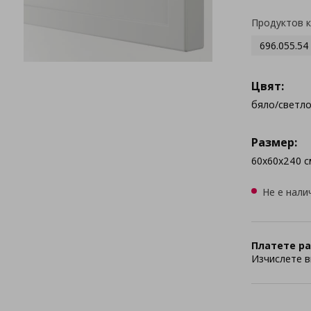
Продуктов 
696.055.54
Цвят:
бяло/светл
Размер:
60x60x240 с
Не е нали
Платете ра
Изчислете в