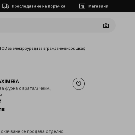
Проследяване на поръчка
Магазини
Camera
OD за електроуреди за вграждане
›
висок шкаф за фурна с врата/3 чекм.,
XIMERA
Добави към списъка с люб
а фурна с врата/3 чекм.,
м
а
447,88 €
€
лв
 окачване се продава отделно.