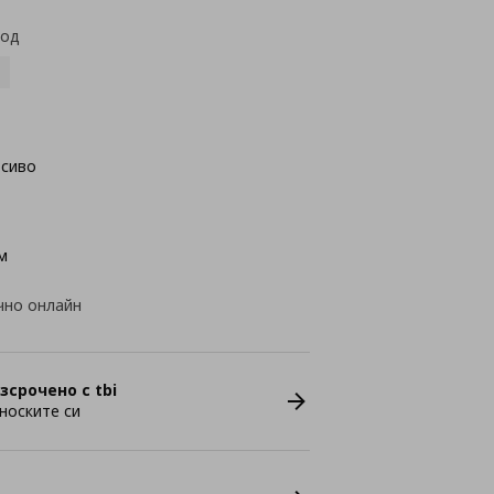
код
осиво
м
чно онлайн
зсрочено с tbi
носките си