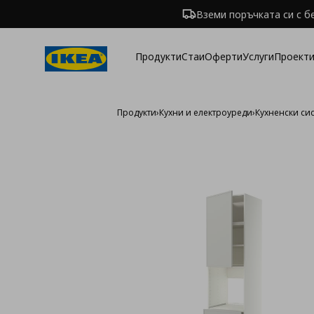
Вземи поръчката си с б
Продукти
Стаи
Оферти
Услуги
Проекти
Продукти
›
Кухни и електроуреди
›
Кухненски си