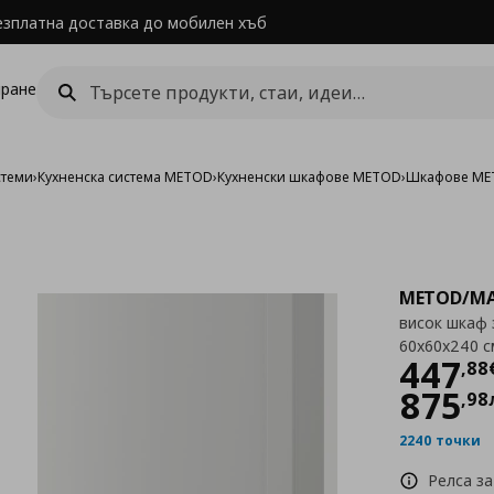
езплатна доставка до мобилен хъб
ране
стеми
›
Кухненска система METOD
›
Кухненски шкафове METOD
›
Шкафове MET
METOD/MA
висок шкаф з
60x60x240 с
Цен
447
,
88
875
,
98
2240 точки
Релса за