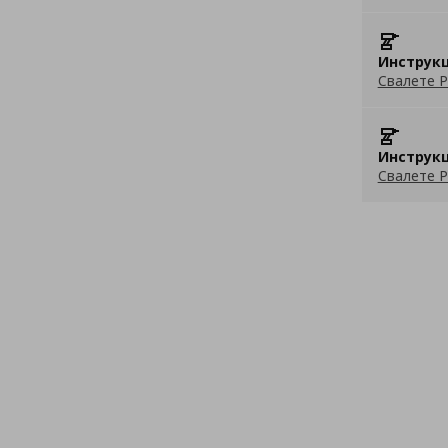
Инструкц
Свалете P
Инструкц
Свалете P