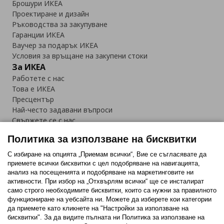
Брошури ИКЕА
Проектиране и дизайн
Ръководства за закупуване
Гаранции ИКЕА
Ваучер за подарък ИКЕА
Условия за връщане на закупени стоки
За ИКЕА
Работете с нас
Това е ИКЕА
Пресцентър
Най-често задавани въпроси
Свържете се с нас
Приложение IKEA Bulgaria:
Политика за използване на бисквитки
С избиране на опцията „Приемам всички“, Вие се съгласявате да
приемете всички бисквитки с цел подобряване на навигацията,
анализ на посещенията и подобряване на маркетинговите ни
активности. При избор на „Отхвърлям всички“ ще се инсталират
Последвайте ни:
само строго необходимитe бисквитки, които са нужни за правилното
функциониране на уебсайта ни. Можете да изберете кои категории
Facebook
Twitter
Youtube
Pinterest
Instagram
да приемете като кликнете на "Настройки за използване на
бисквитки". За да видите пълната ни Политика за използване на