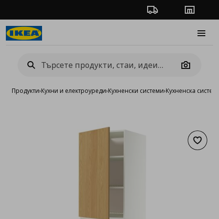
Проследяване на п
Магази
Burge
Camera
Продукти
›
Кухни и електроуреди
›
Кухненски системи
›
Кухненска систе
Добав