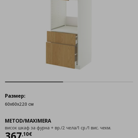
Размер:
60x60x220 см
METOD/MAXIMERA
висок шкаф за фурна + вр./2 чела/1 ср./1 вис. чекм.
Цена
367,10 €
367
,
10
€