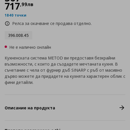
717
,
99
лв
1840 точки
Релса за окачване се продава отделно.
396.008.45
Не е налично онлайн
Кухненската система METOD ви предоставя безкрайни
възможности, с които да създадете мечтаната кухня. В
съчетание с чела от фурнир дъб SINARP с ръб от масивно
дърво можете да придадете на кухнята характерен облик с
фини детайли.
Описание на продукта