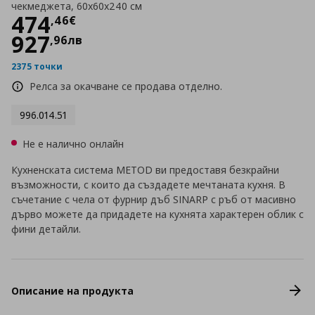
чекмеджета, 60x60x240 см
Цена
474,46 €
474
,
46
€
927
,
96
лв
2375 точки
Релса за окачване се продава отделно.
996.014.51
Не е налично онлайн
Кухненската система METOD ви предоставя безкрайни
възможности, с които да създадете мечтаната кухня. В
съчетание с чела от фурнир дъб SINARP с ръб от масивно
дърво можете да придадете на кухнята характерен облик с
фини детайли.
Описание на продукта