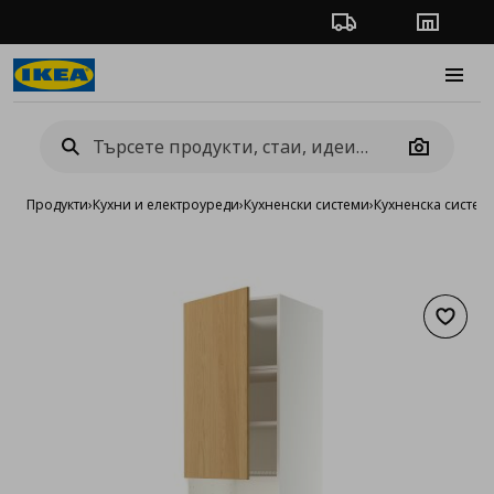
Проследяване на п
Магази
Burge
Camera
Продукти
›
Кухни и електроуреди
›
Кухненски системи
›
Кухненска систе
Добав