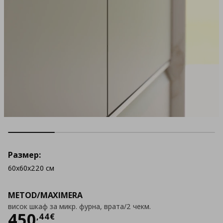
Размер:
60x60x220 см
METOD/MAXIMERA
висок шкаф за микр. фурна, врата/2 чекм.
Цена
450,44 €
450
,
44
€