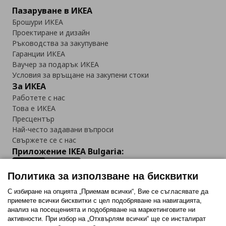
Пазаруване в ИКЕА
Брошури ИКЕА
Проектиране и дизайн
Ръководства за закупуване
Гаранции ИКЕА
Ваучер за подарък ИКЕА
Условия за връщане на закупени стоки
За ИКЕА
Работете с нас
Това е ИКЕА
Пресцентър
Най-често задавани въпроси
Свържете се с нас
Приложение IKEA Bulgaria:
Политика за използване на бисквитки
С избиране на опцията „Приемам всички“, Вие се съгласявате да
приемете всички бисквитки с цел подобряване на навигацията,
Последвайте ни:
анализ на посещенията и подобряване на маркетинговите ни
активности. При избор на „Отхвърлям всички“ ще се инсталират
Facebook
Twitter
Youtube
Pinterest
Instagram