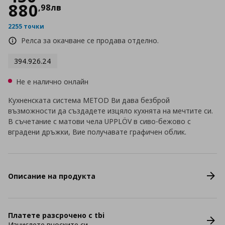
880
,
98
лв
2255 точки
Релса за окачване се продава отделно.
394.926.24
Не е налично онлайн
Кухненската система METOD Ви дава безброй
възможности да създадете изцяло кухнята на мечтите си.
В съчетание с матови чела UPPLÖV в сиво-бежово с
вградени дръжки, Вие получавате графичен облик.
Описание на продукта
Платете разсрочено с tbi
Изчислете вноските си