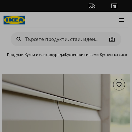
Проследяване на п
Магази
Burge
Camera
Продукти
›
Кухни и електроуреди
›
Кухненски системи
›
Кухненска систе
Добав