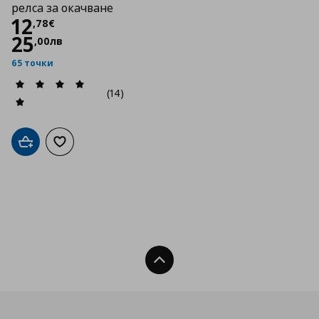
релса за окачване
Цена
12,78 €
12
,
78
€
25
,
00
лв
65 точки
(14)
Добави в кошницата
Добави към списъка с любими
Нагоре