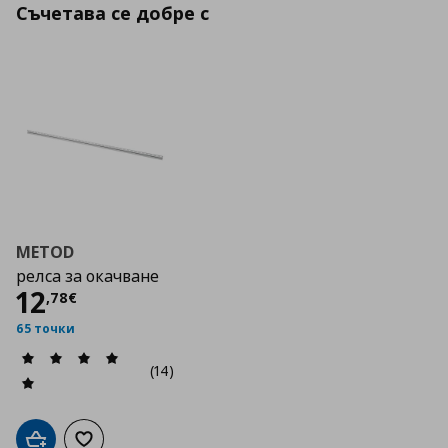
Съчетава се добре с
METOD
релса за окачване
Цена
12,78 €
12
,
78
€
65 точки
(14)
Добави в кошницата
Добави към списъка с любими