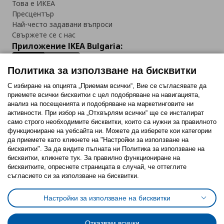
Това е ИКЕА
Пресцентър
Най-често задавани въпроси
Свържете се с нас
Приложение IKEA Bulgaria:
Политика за използване на бисквитки
С избиране на опцията „Приемам всички“, Вие се съгласявате да
приемете всички бисквитки с цел подобряване на навигацията,
Последвайте ни:
анализ на посещенията и подобряване на маркетинговите ни
активности. При избор на „Отхвърлям всички“ ще се инсталират
Facebook
Twitter
Youtube
Pinterest
Instagram
само строго необходимитe бисквитки, които са нужни за правилното
функциониране на уебсайта ни. Можете да изберете кои категории
да приемете като кликнете на "Настройки за използване на
бисквитки". За да видите пълната ни Политика за използване на
бисквитки, кликнете тук. За правилно функциониране на
бисквитките, опреснете страницата в случай, че оттеглите
съгласието си за използване на бисквитки.
Политика за използване на бисквитки (Cookies)
Избор на настройки за използване на бисквитки
Настройки за използване на бисквитки
Условия за ползване на ikea.bg
Обща политика за личните данни
Политика за защита на личните данни на ikea.bg
Общи условия на програма IKEA Family
Отказвам всички