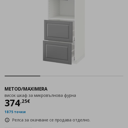
METOD/MAXIMERA
висок шкаф за микровълнова фурна
Цена
374,25 €
374
,
25
€
1875 точки
Релса за окачване се продава отделно.