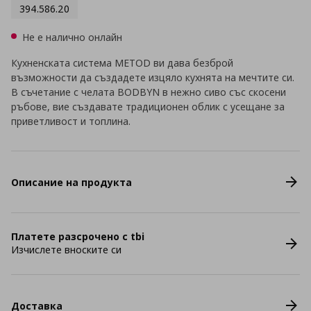
394.586.20
Не е налично онлайн
Кухненската система METOD ви дава безброй
възможности да създадете изцяло кухнята на мечтите си.
В съчетание с челата BODBYN в нежно сиво със скосени
ръбове, вие създавате традиционен облик с усещане за
приветливост и топлина.
Описание на продукта
Платете разсрочено с tbi
Изчислете вноските си
Доставка