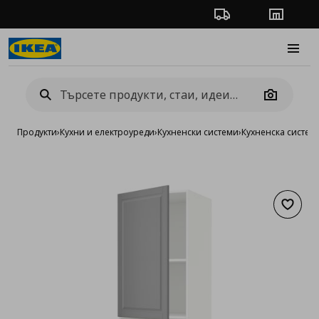
Проследяване на п
Магази
Burge
Camera
Продукти
›
Кухни и електроуреди
›
Кухненски системи
›
Кухненска систе
Добав