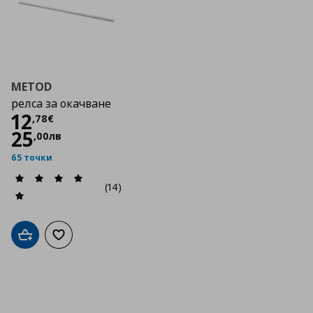
METOD
релса за окачване
Цена
12,78 €
12
,
78
€
25
,
00
лв
65 точки
(14)
Добави в кошницата
Добави към списъка с любими