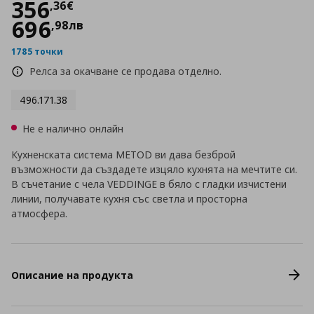
Цена
356,36 €
356
,
36
€
696
,
98
лв
1785 точки
Релса за окачване се продава отделно.
496.171.38
Не е налично онлайн
Кухненската система METOD ви дава безброй
възможности да създадете изцяло кухнята на мечтите си.
В съчетание с чела VEDDINGE в бяло с гладки изчистени
линии, получавате кухня със светла и просторна
атмосфера.
Описание на продукта