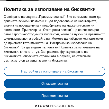
Политика за използване на бисквитки
С избиране на опцията „Приемам всички“, Вие се съгласявате да
приемете всички бисквитки с цел подобряване на навигацията,
Последвайте ни:
анализ на посещенията и подобряване на маркетинговите ни
активности. При избор на „Отхвърлям всички“ ще се инсталират
Facebook
Twitter
Youtube
Pinterest
Instagram
само строго необходимитe бисквитки, които са нужни за правилното
функциониране на уебсайта ни. Можете да изберете кои категории
да приемете като кликнете на "Настройки за използване на
бисквитки". За да видите пълната ни Политика за използване на
бисквитки, кликнете тук. За правилно функциониране на
бисквитките, опреснете страницата в случай, че оттеглите
съгласието си за използване на бисквитки.
Политика за използване на бисквитки (Cookies)
Избор на настройки за използване на бисквитки
Настройки за използване на бисквитки
Условия за ползване на ikea.bg
Обща политика за личните данни
Политика за защита на личните данни на ikea.bg
Общи условия на програма IKEA Family
Отказвам всички
Политика за защита на лични данни на програма IKEA Family
Приемам всички
© Inter-IKEA Systems B.V. 1999 - 2025