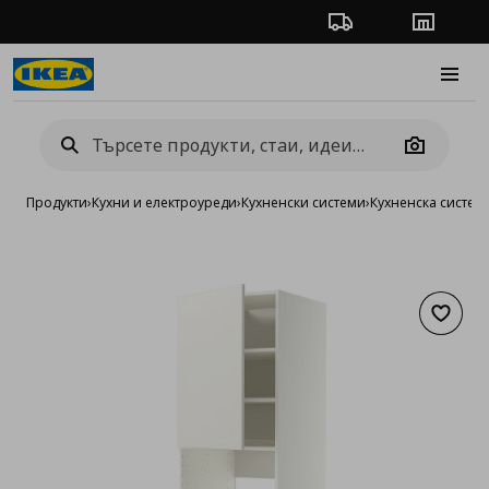
Проследяване на п
Магази
Burge
Camera
Продукти
›
Кухни и електроуреди
›
Кухненски системи
›
Кухненска систе
Добав