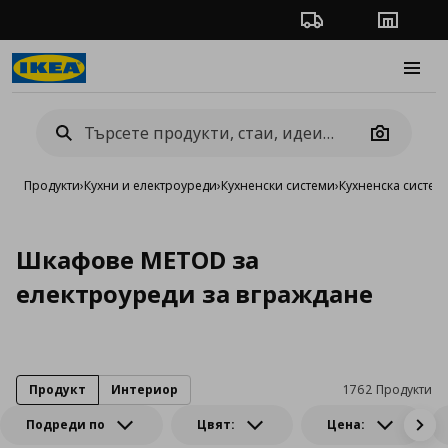
Проследяване на п
Магази
Burge
Camera
Продукти
›
Кухни и електроуреди
›
Кухненски системи
›
Кухненска систе
Шкафове METOD за
електроуреди за вграждане
Продукт
Интериор
1762 Продукти
Подреди по
Цвят:
Цена: