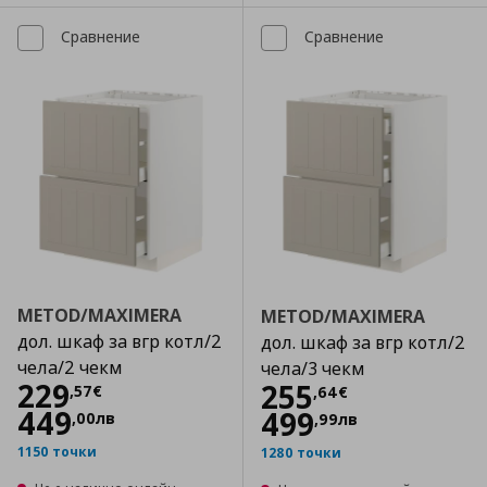
Сравнение
Сравнение
METOD/MAXIMERA
METOD/MAXIMERA
дол. шкаф за вгр котл/2
дол. шкаф за вгр котл/2
чела/2 чекм
чела/3 чекм
Цена
229,57 €
229
Цена
255,64 €
255
,
57
€
,
64
€
449
499
,
00
лв
,
99
лв
1150 точки
1280 точки