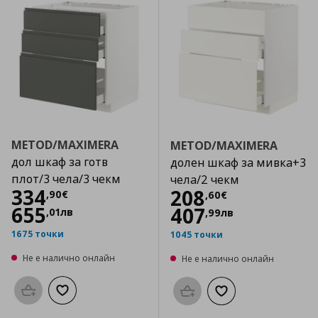
METOD/MAXIMERA
METOD/MAXIMERA
дол шкаф за готв
долен шкаф за мивка+3
плот/3 чела/3 чекм
чела/2 чекм
Цена
334,90 €
334
Цена
208,60 €
208
,
90
€
,
60
€
655
407
,
01
лв
,
99
лв
1675 точки
1045 точки
Не е налично онлайн
Не е налично онлайн
Προσθήκη στο καλάθι
Добави към списъка с любими
Προσθήκη στο καλάθι
Добави към списък