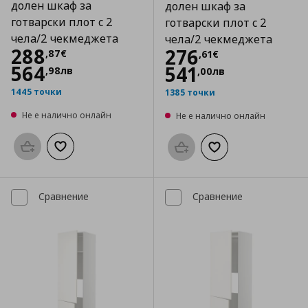
долен шкаф за
долен шкаф за
готварски плот с 2
готварски плот с 2
чела/2 чекмеджета
чела/2 чекмеджета
Цена
288,87 €
288
Цена
276,61 €
276
,
87
€
,
61
€
564
541
,
98
лв
,
00
лв
1445 точки
1385 точки
Не е налично онлайн
Не е налично онлайн
Προσθήκη στο καλάθι
Добави към списъка с любими
Προσθήκη στο καλάθι
Добави към списък
Сравнение
Сравнение