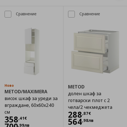
Сравнение
Сравнение
Ново
METOD
METOD/MAXIMERA
долен шкаф за
висок шкаф за уреди за
готварски плот с 2
вграждане, 60x60x240
чела/2 чекмеджета
см
Цена
288,87 €
288
,
87
€
Цена
358,41 €
358
,
41
€
564
,
98
лв
700
,
99
лв