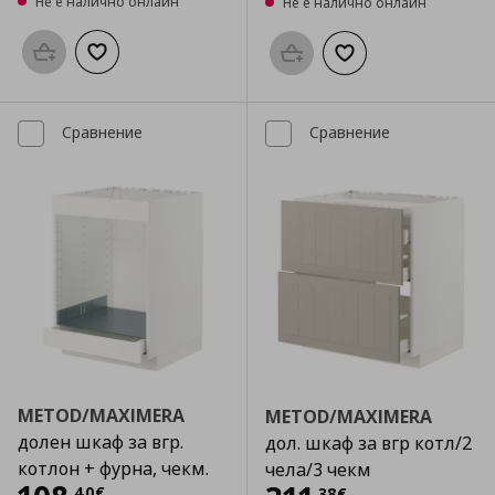
Не е налично онлайн
Не е налично онлайн
Προσθήκη στο καλάθι
Добави към списъка с любими
Προσθήκη στο καλάθι
Добави към списък
Сравнение
Сравнение
METOD/MAXIMERA
METOD/MAXIMERA
долен шкаф за вгр.
дол. шкаф за вгр котл/2
котлон + фурна, чекм.
чела/3 чекм
,
40
€
,
38
€