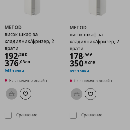
METOD
METOD
висок шкаф за
висок шкаф за
хладилник/фризер, 2
хладилник/фризер, 2
врати
врати
Цена
192,26 €
192
Цена
178,96 €
178
,
26
€
,
96
€
376
350
,
03
лв
,
02
лв
965 точки
895 точки
Не е налично онлайн
Не е налично онлайн
Προσθήκη στο καλάθι
Добави към списъка с любими
Προσθήκη στο καλάθι
Добави към списък
Сравнение
Сравнение