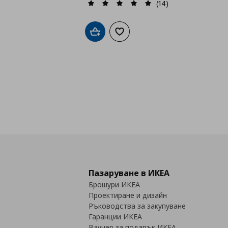
(14)
Добави в кошницата
Добави към списъка с любими
Пазаруване в ИКЕА
Брошури ИКЕА
Проектиране и дизайн
Ръководства за закупуване
Гаранции ИКЕА
Ваучер за подарък ИКЕА