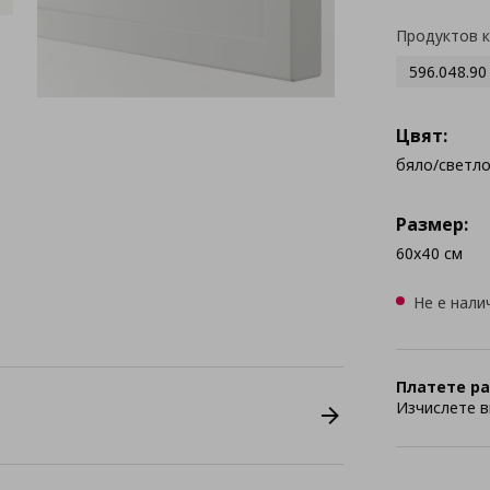
Продуктов 
596.048.90
Цвят:
бяло/светл
Размер:
60x40 см
Не е нали
Платете ра
Изчислете в