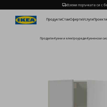
Вземи поръчката си с б
Продукти
Стаи
Оферти
Услуги
Проекти
Продукти
›
Кухни и електроуреди
›
Кухненски си