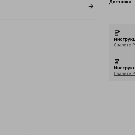
Доставка
Инструкц
Свалете P
Инструкц
Свалете P