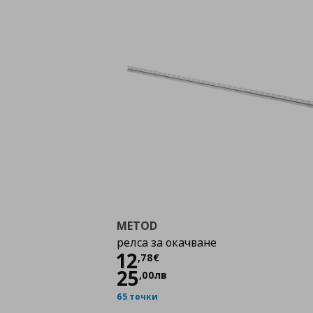
METOD
релса за окачване
Цена
12,78 €
12
,
78
€
25
,
00
лв
65 точки