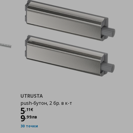
UTRUSTA
push-бутон, 2 бр. в к-т
Цена
5,11 €
5
,
11
€
9
,
99
лв
30 точки