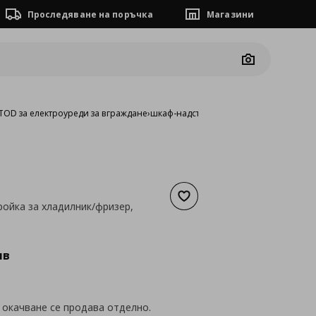
Проследяване на поръчка
Магазини
Camera
OD за електроуреди за вграждане
›
шкаф-надстройка за хладилник/фризер
Добави към списъка с люб
ойка за хладилник/фризер,
а
85,89 €
лв
 окачване се продава отделно.