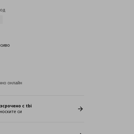
код
осиво
чно онлайн
зсрочено с tbi
носките си