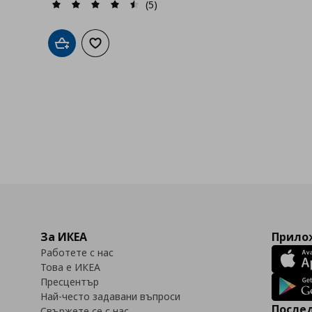
(5)
Добави в кошницата
Добави към списъка с любими
За ИКЕА
Прилож
Работете с нас
Това е ИКЕА
Пресцентър
Най-често задавани въпроси
Послед
Свържете се с нас