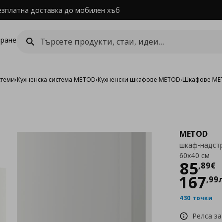
езплатна доставка до мобилен хъб
ране
стеми
›
Кухненска система METOD
›
Кухненски шкафове METOD
›
Шкафове MET
METOD
шкаф-надстр
60x40 см
Цен
85
,
89
€
167
,
99
430 точки
Релса за