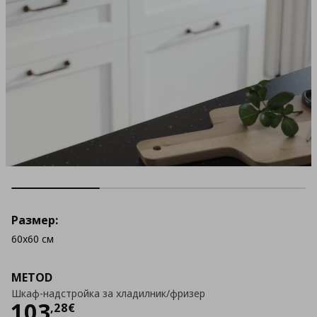
Размер:
60x60 см
METOD
Шкаф-надстройка за хладилник/фризер
Цена
103,28 €
103
,
28
€