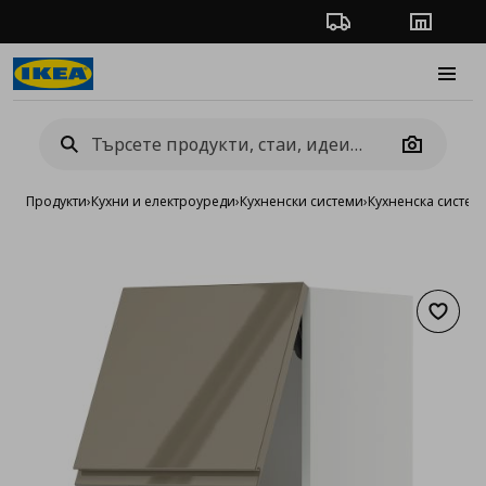
Проследяване на п
Магази
Burge
Camera
Продукти
›
Кухни и електроуреди
›
Кухненски системи
›
Кухненска систе
Добав