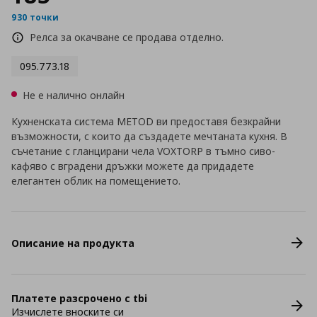
930 точки
Релса за окачване се продава отделно.
095.773.18
Не е налично онлайн
Кухненската система METOD ви предоставя безкрайни
възможности, с които да създадете мечтаната кухня. В
съчетание с гланцирани чела VOXTORP в тъмно сиво-
кафяво с вградени дръжки можете да придадете
елегантен облик на помещението.
Описание на продукта
Платете разсрочено с tbi
Изчислете вноските си