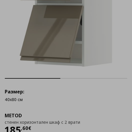
Размер:
40x80 см
METOD
стенен хоризонтален шкаф с 2 врати
Цена
185,60 €
185
,
60
€