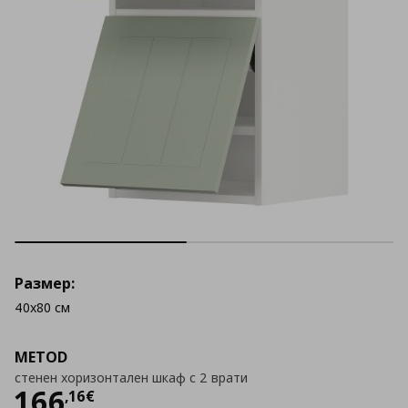
Размер:
40x80 см
METOD
стенен хоризонтален шкаф с 2 врати
Цена
166,16 €
166
,
16
€