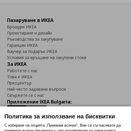
Пазаруване в ИКЕА
Брошури ИКЕА
Проектиране и дизайн
Ръководства за закупуване
Гаранции ИКЕА
Ваучер за подарък ИКЕА
Условия за връщане на закупени стоки
За ИКЕА
Работете с нас
Това е ИКЕА
Пресцентър
Най-често задавани въпроси
Свържете се с нас
Приложение IKEA Bulgaria:
Политика за използване на бисквитки
С избиране на опцията „Приемам всички“, Вие се съгласявате да
приемете всички бисквитки с цел подобряване на навигацията,