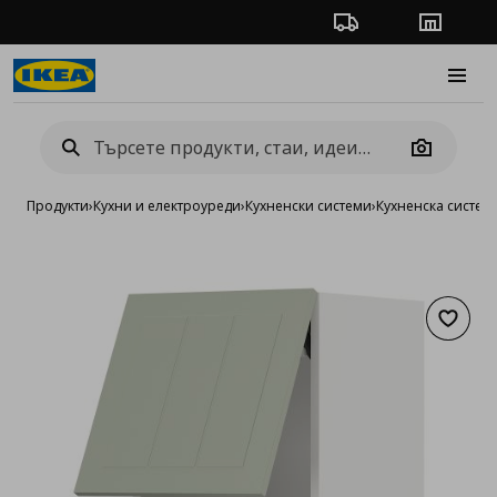
Проследяване на п
Магази
Burge
Camera
Продукти
›
Кухни и електроуреди
›
Кухненски системи
›
Кухненска систе
Добав