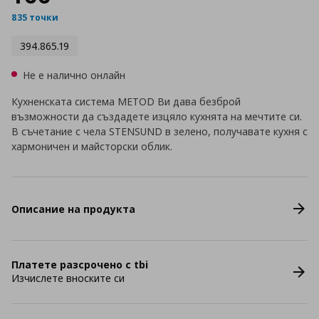
835 точки
394.865.19
Не е налично онлайн
Кухненската система METOD Ви дава безброй
възможности да създадете изцяло кухнята на мечтите си.
В съчетание с чела STENSUND в зелено, получавате кухня с
хармоничен и майсторски облик.
Описание на продукта
Платете разсрочено с tbi
Изчислете вноските си