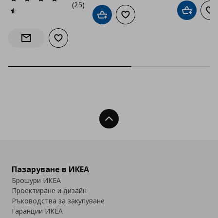
(25)
Добави в
До
Добави в кошницата
Добави към списъка с люб
Добави към списъка с любими
Информирай ме за наличност
Нагоре
Пазаруване в ИКЕА
Брошури ИКЕА
Проектиране и дизайн
Ръководства за закупуване
Гаранции ИКЕА