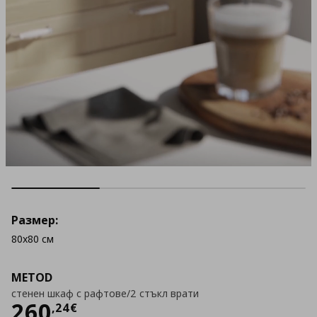
Размер:
80x80 см
METOD
стенен шкаф с рафтове/2 стъкл врати
Цена
260,24 €
260
,
24
€