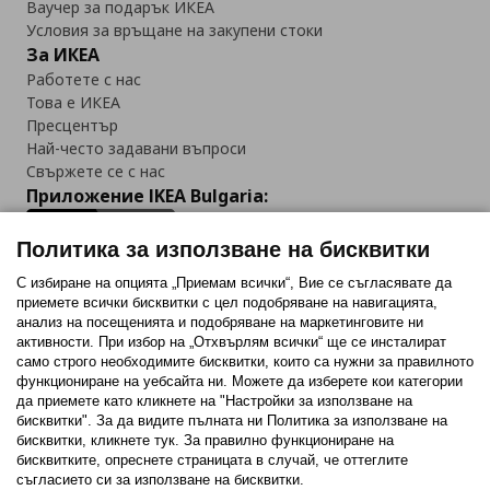
Ваучер за подарък ИКЕА
Условия за връщане на закупени стоки
За ИКЕА
Работете с нас
Това е ИКЕА
Пресцентър
Най-често задавани въпроси
Свържете се с нас
Приложение IKEA Bulgaria:
Политика за използване на бисквитки
С избиране на опцията „Приемам всички“, Вие се съгласявате да
приемете всички бисквитки с цел подобряване на навигацията,
Последвайте ни:
анализ на посещенията и подобряване на маркетинговите ни
активности. При избор на „Отхвърлям всички“ ще се инсталират
Facebook
Twitter
Youtube
Pinterest
Instagram
само строго необходимитe бисквитки, които са нужни за правилното
функциониране на уебсайта ни. Можете да изберете кои категории
да приемете като кликнете на "Настройки за използване на
бисквитки". За да видите пълната ни Политика за използване на
бисквитки, кликнете тук. За правилно функциониране на
бисквитките, опреснете страницата в случай, че оттеглите
съгласието си за използване на бисквитки.
Политика за използване на бисквитки (Cookies)