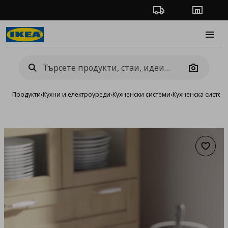
Проследяване на п
Магази
Burge
Camera
Продукти
›
Кухни и електроуреди
›
Кухненски системи
›
Кухненска систе
Добав