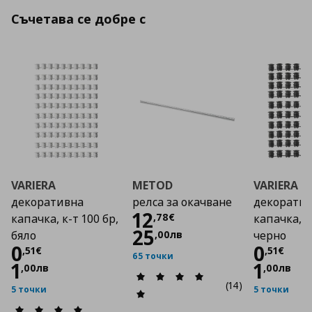
Съчетава се добре с
VARIERA
METOD
VARIERA
декоративна
релса за окачване
декорати
Цена
12,78 €
12
,
78
€
капачка, к-т 100 бр,
капачка, к
25
,
00
лв
бяло
черно
Цена
0,51 €
Цена
0
0
,
51
€
,
51
€
65 точки
1
1
,
00
лв
,
00
лв
(14)
5 точки
5 точки