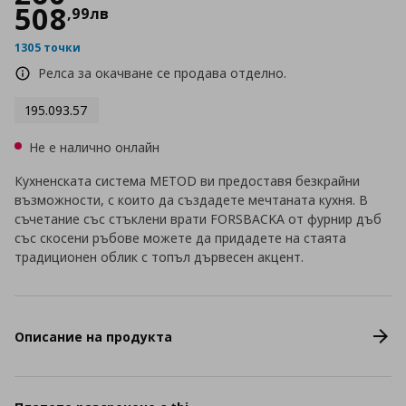
508
,
99
лв
1305 точки
Релса за окачване се продава отделно.
195.093.57
Не е налично онлайн
Кухненската система METOD ви предоставя безкрайни
възможности, с които да създадете мечтаната кухня. В
съчетание със стъклени врати FORSBACKA от фурнир дъб
със скосени ръбове можете да придадете на стаята
традиционен облик с топъл дървесен акцент.
Описание на продукта