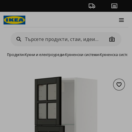
Проследяване на п
Магази
Burge
Camera
Продукти
›
Кухни и електроуреди
›
Кухненски системи
›
Кухненска систе
Добав