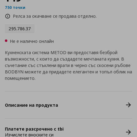
750 точки
Релса за окачване се продава отделно.
295.786.37
Не е налично онлайн
Кухненската система METOD ви предоставя безброй
възможности, с които да създадете мечтаната кухня. В
съчетание със стъклени врати в черно със скосени ръбове
BODBYN можете да придадете елегантен и топъл облик на
помещението.
Описание на продукта
Платете разсрочено с tbi
Изчислете вноските си