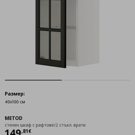
Размер:
40x100 см
METOD
стенен шкаф с рафтове/2 стъкл. врати
Цена
149,81 €
149
,
81
€