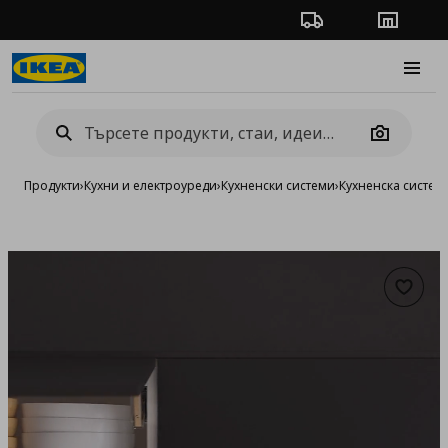
Проследяване на п
Магази
Burge
Camera
Продукти
›
Кухни и електроуреди
›
Кухненски системи
›
Кухненска систе
Добав