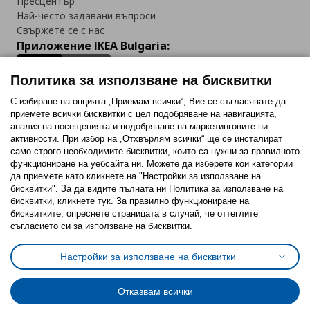
Пресцентър
Най-често задавани въпроси
Свържете се с нас
Приложение IKEA Bulgaria:
Политика за използване на бисквитки
С избиране на опцията „Приемам всички“, Вие се съгласявате да
приемете всички бисквитки с цел подобряване на навигацията,
Последвайте ни:
анализ на посещенията и подобряване на маркетинговите ни
активности. При избор на „Отхвърлям всички“ ще се инсталират
Facebook
Twitter
Youtube
Pinterest
Instagram
само строго необходимитe бисквитки, които са нужни за правилното
функциониране на уебсайта ни. Можете да изберете кои категории
да приемете като кликнете на "Настройки за използване на
бисквитки". За да видите пълната ни Политика за използване на
бисквитки, кликнете тук. За правилно функциониране на
бисквитките, опреснете страницата в случай, че оттеглите
съгласието си за използване на бисквитки.
Политика за използване на бисквитки (Cookies)
Избор на настройки за използване на бисквитки
Настройки за използване на бисквитки
Условия за ползване на ikea.bg
Обща политика за личните данни
Политика за защита на личните данни на ikea.bg
Общи условия на програма IKEA Family
Отказвам всички
Политика за защита на лични данни на програма IKEA Family