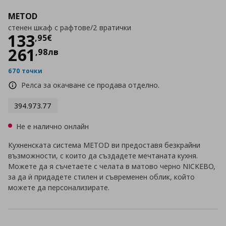
METOD
стенен шкаф с рафтове/2 вратички
Цена
133,95 €
133
,
95
€
261
,
98
лв
670 точки
Релса за окачване се продава отделно.
394.973.77
Не е налично онлайн
Кухненската система METOD ви предоставя безкрайни
възможности, с които да създадете мечтаната кухня.
Можете да я съчетаете с челата в матово черно NICKEBO,
за да ѝ придадете стилен и съвременен облик, който
можете да персонализирате.