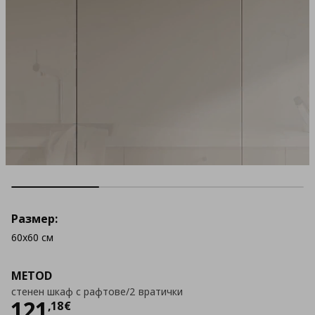
Размер:
60x60 см
METOD
стенен шкаф с рафтове/2 вратички
Цена
121,18 €
121
,
18
€