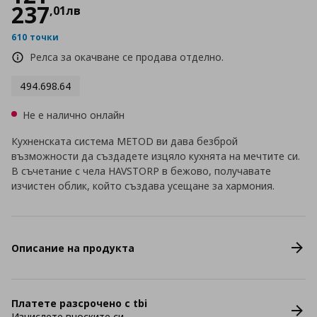
237
,
01
лв
610 точки
Релса за окачване се продава отделно.
494.698.64
Не е налично онлайн
Кухненската система METOD ви дава безброй
възможности да създадете изцяло кухнята на мечтите си.
В съчетание с чела HAVSTORP в бежово, получавате
изчистен облик, който създава усещане за хармония.
Описание на продукта
Платете разсрочено с tbi
Изчислете вноските си