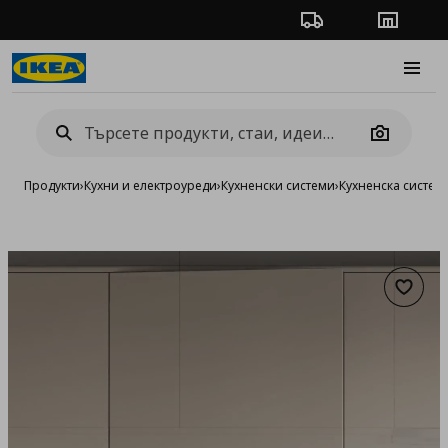
Проследяване на п
Магази
Burge
Camera
Продукти
›
Кухни и електроуреди
›
Кухненски системи
›
Кухненска систе
Добав