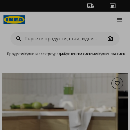
Проследяване на п
Магази
Burge
Camera
Продукти
›
Кухни и електроуреди
›
Кухненски системи
›
Кухненска систе
Добав