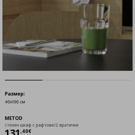
Размер:
40x100 см
METOD
стенен шкаф с рафтове/2 вратички
Цена
131,40 €
131
,
40
€