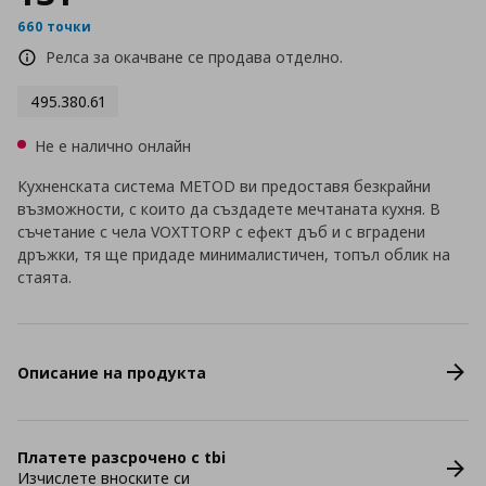
660 точки
Релса за окачване се продава отделно.
495.380.61
Не е налично онлайн
Кухненската система METOD ви предоставя безкрайни
възможности, с които да създадете мечтаната кухня. В
съчетание с чела VOXTTORP с ефект дъб и с вградени
дръжки, тя ще придаде минималистичен, топъл облик на
стаята.
Описание на продукта
Платете разсрочено с tbi
Изчислете вноските си