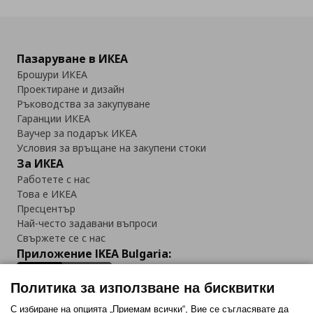
Пазаруване в ИКЕА
Брошури ИКЕА
Проектиране и дизайн
Ръководства за закупуване
Гаранции ИКЕА
Ваучер за подарък ИКЕА
Условия за връщане на закупени стоки
За ИКЕА
Работете с нас
Това е ИКЕА
Пресцентър
Най-често задавани въпроси
Свържете се с нас
Приложение IKEA Bulgaria:
Политика за използване на бисквитки
С избиране на опцията „Приемам всички“, Вие се съгласявате да