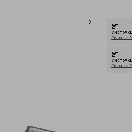
Инструкц
Свалете P
Инструкц
Свалете P