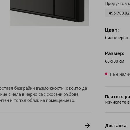
Продуктов 
495.788.82
Цвят:
бяло/черно
Размер:
60x100 см
Не е нали
оставя безкрайни възможности, с които да
ние с чела в черно със скосени ръбове
Платете ра
тен и топъл облик на помещението.
Изчислете в
Доставка