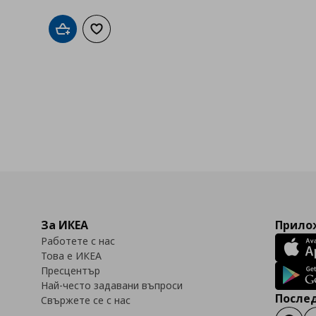
Добави в кошницата
Добави към списъка с любими
За ИКЕА
Прилож
Работете с нас
Това е ИКЕА
Пресцентър
Най-често задавани въпроси
Послед
Свържете се с нас