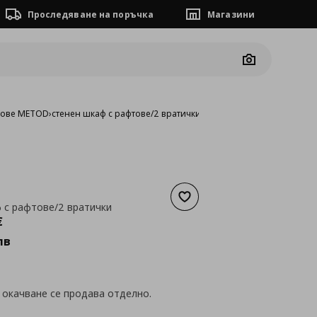
Проследяване на поръчка
Магазини
Camera
фове METOD
›
стенен шкаф с рафтове/2 вратички
Добави към списъка с люб
 с рафтове/2 вратички
а
154,40 €
€
лв
 окачване се продава отделно.