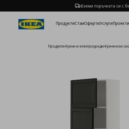
Вземи поръчката си с б
Продукти
Стаи
Оферти
Услуги
Проекти
Продукти
›
Кухни и електроуреди
›
Кухненски си