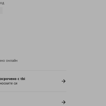
код
чно онлайн
зсрочено с tbi
носките си