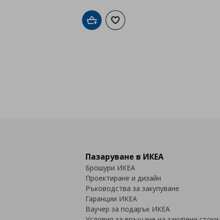
Добави в кошницата
Добави към списъка с любими
Пазаруване в ИКЕА
Брошури ИКЕА
Проектиране и дизайн
Ръководства за закупуване
Гаранции ИКЕА
Ваучер за подарък ИКЕА
Условия за връщане на закупени стоки