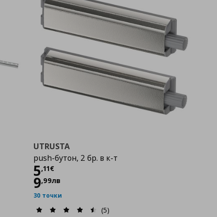
UTRUSTA
push-бутон, 2 бр. в к-т
Цена
5,11 €
5
,
11
€
9
,
99
лв
30 точки
(5)