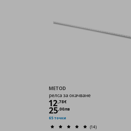
METOD
релса за окачване
Цена
12,78 €
12
,
78
€
25
,
00
лв
65 точки
(14)