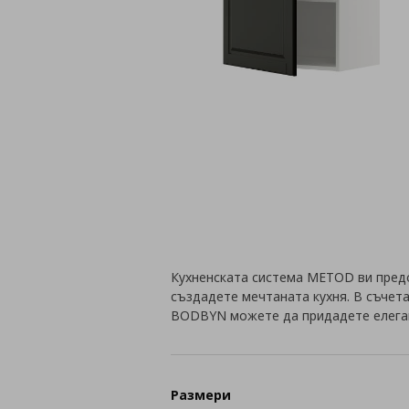
Кухненската система METOD ви пред
създадете мечтаната кухня. В съчета
BODBYN можете да придадете елеган
Размери