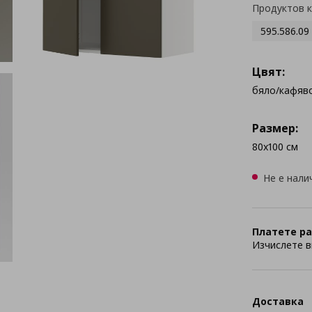
Продуктов 
595.586.09
Цвят:
бяло/кафяв
Размер:
80x100 см
Не е нали
Платете ра
Изчислете в
Доставка