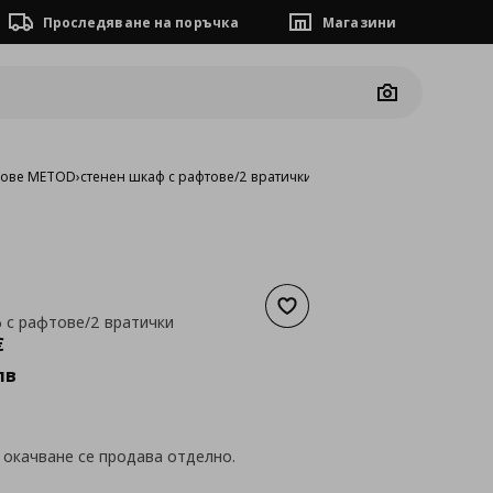
Проследяване на поръчка
Магазини
Camera
фове METOD
›
стенен шкаф с рафтове/2 вратички
Добави към списъка с люб
 с рафтове/2 вратички
а
166,69 €
€
лв
 окачване се продава отделно.