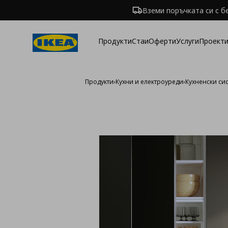
Вземи поръчката си с б
Продукти
Стаи
Оферти
Услуги
Проекти
Продукти
›
Кухни и електроуреди
›
Кухненски си