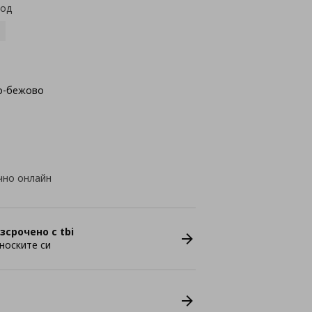
код
о-бежово
чно онлайн
зсрочено с tbi
носките си