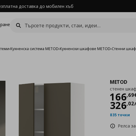
езплатна доставка до мобилен хъб
ране
стеми
›
Кухненска система METOD
›
Кухненски шкафове METOD
›
Стенни шка
METOD
стенен шкаф
Цен
166
,
69
326
,
02
835 точки
Релса за