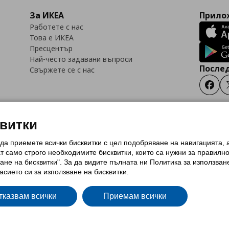
За ИКЕА
Прилож
Работете с нас
Това е ИКЕА
Пресцентър
Най-често задавани въпроси
Послед
Свържете се с нас
Faceb
квитки
 да приемете всички бисквитки с цел подобряване на навигацията,
тки (Cookies)
Избор на настройки за използване на бисквитки
Условия за п
ат само строго необходимитe бисквитки, които са нужни за правилн
Политика за защита на личните данни на ikea.bg
Общи условия на програма
ане на бисквитки". За да видите пълната ни Политика за използван
и на програма IKEA Family
асието си за използване на бисквитки.
тказвам всички
Приемам всички