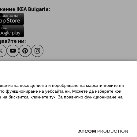
ение IKEA Bulgaria:
вайте ни:
ook
Twitter
Youtube
Pinterest
Instagram
 анализ на посещенията и подобряване на маркетинговите ни
олзване на ikea.bg
ото функциониране на уебсайта ни. Можете да изберете кои
 IKEA Family
е на бисквитки, кликнете тук. За правилно функциониране на