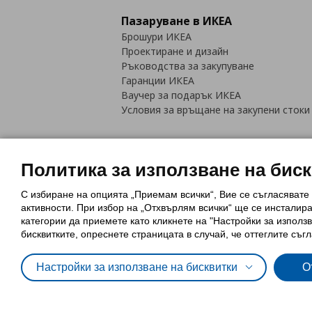
Пазаруване в ИКЕА
Брошури ИКЕА
Проектиране и дизайн
Ръководства за закупуване
Гаранции ИКЕА
Ваучер за подарък ИКЕА
Условия за връщане на закупени стоки
Политика за използване на бис
С избиране на опцията „Приемам всички“, Вие се съгласявате
Политика за използване на бискви
активности. При избор на „Отхвърлям всички“ ще се инсталир
Обща политика за личните данни
категории да приемете като кликнете на "Настройки за използв
Политика за защита на лични данн
бисквитките, опреснете страницата в случай, че оттеглите съгл
Настройки за използване на бисквитки
О
© Inter-IKEA Systems B.V. 1999 - 2025