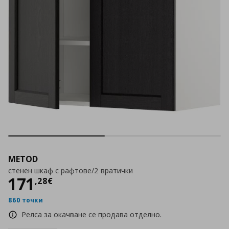
METOD
стенен шкаф с рафтове/2 вратички
Цена
171,28 €
171
,
28
€
860 точки
Релса за окачване се продава отделно.