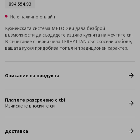
894.554.93
Не е налично онлайн
Кухненската система METOD ви дава безброй
възможности да създадете изцяло кухнята на мечтите си.
В съчетание с черни чела LERHYTTAN със скосени ръбове,
вашата кухня придобива топъл и традиционен характер.
Описание на продукта
Платете разсрочено с tbi
Изчислете вноските си
Доставка