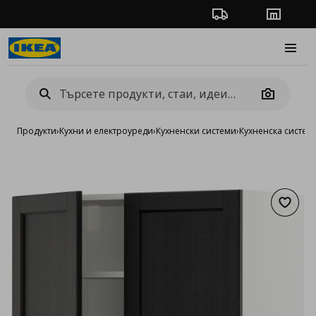
Проследяване на п
Магази
Burge
Camera
Продукти
›
Кухни и електроуреди
›
Кухненски системи
›
Кухненска систе
Добав