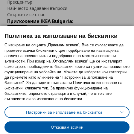
Пресцентър
Най-често задавани въпроси
Свържете се с нас
Приложение IKEA Bulgaria:
Политика за използване на бисквитки
С избиране на опцията „Приемам всички“, Вие се съгласявате да
приемете всички бисквитки с цел подобряване на навигацията,
Последвайте ни:
анализ на посещенията и подобряване на маркетинговите ни
активности. При избор на „Отхвърлям всички“ ще се инсталират
Facebook
Twitter
Youtube
Pinterest
Instagram
само строго необходимитe бисквитки, които са нужни за правилното
функциониране на уебсайта ни. Можете да изберете кои категории
да приемете като кликнете на "Настройки за използване на
бисквитки". За да видите пълната ни Политика за използване на
бисквитки, кликнете тук. За правилно функциониране на
бисквитките, опреснете страницата в случай, че оттеглите
съгласието си за използване на бисквитки.
Политика за използване на бисквитки (Cookies)
Избор на настройки за използване на бисквитки
Настройки за използване на бисквитки
Условия за ползване на ikea.bg
Обща политика за личните данни
Политика за защита на личните данни на ikea.bg
Общи условия на програма IKEA Family
Отказвам всички
Политика за защита на лични данни на програма IKEA Family