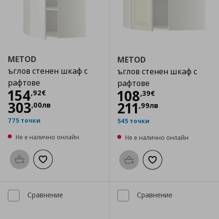
METOD
METOD
ъглов стенен шкаф с
ъглов стенен шкаф с
рафтове
рафтове
Цена
154,92 €
154
Цена
108,39 €
108
,
92
€
,
39
€
303
211
,
00
лв
,
99
лв
775 точки
545 точки
Не е налично онлайн
Не е налично онлайн
Προσθήκη στο καλάθι
Добави към списъка с любими
Προσθήκη στο καλάθι
Добави към списък
Сравнение
Сравнение