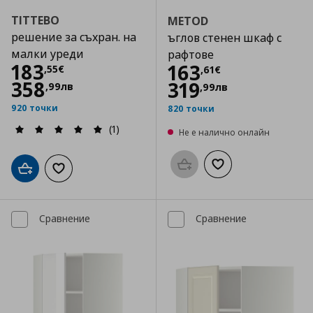
TITTEBO
METOD
решение за съхран. на
ъглов стенен шкаф с
малки уреди
рафтове
Цена
183,55 €
183
Цена
163,61 €
163
,
55
€
,
61
€
358
319
,
99
лв
,
99
лв
920 точки
820 точки
(1)
Не е налично онлайн
Προσθήκη στο καλάθι
Добави към списък
Добави в кошницата
Добави към списъка с любими
Сравнение
Сравнение