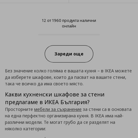
12 от 1960 продукта налични
онлайн
12 от 1960 продукта налични он
Progress:
Зареди още
Без значение колко голяма е вашата кухня – в IKEA можете
да изберете шкафове, които да пасват на вашите стени,
така че всичко да има своето място.
Какви кухненски шкафове за стени
предлагаме в ИКЕА България?
Просторните
мебели за съхранение
за стени са в основата
на една перфектно организирана кухня. В IKEA има най-
различни модели. Те могат грубо да се разделят на
няколко категории: