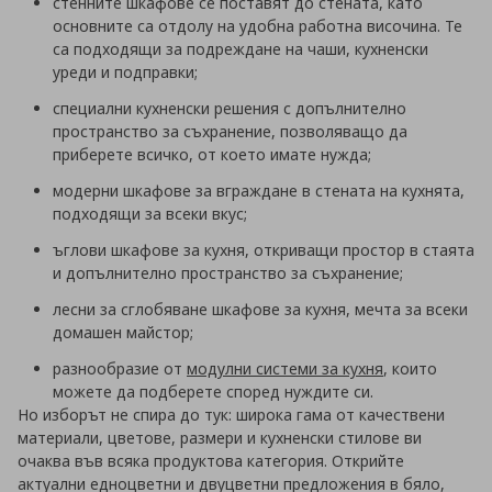
стенните шкафове се поставят до стената, като
основните са отдолу на удобна работна височина. Те
са подходящи за подреждане на чаши, кухненски
уреди и подправки;
специални кухненски решения с допълнително
пространство за съхранение, позволяващо да
приберете всичко, от което имате нужда;
модерни шкафове за вграждане в стената на кухнята,
подходящи за всеки вкус;
ъглови шкафове за кухня, откриващи простор в стаята
и допълнително пространство за съхранение;
лесни за сглобяване шкафове за кухня, мечта за всеки
домашен майстор;
разнообразие от
модулни системи за кухня
, които
можете да подберете според нуждите си.
Но изборът не спира до тук: широка гама от качествени
материали, цветове, размери и кухненски стилове ви
очаква във всяка продуктова категория. Открийте
актуални едноцветни и двуцветни предложения в бяло,