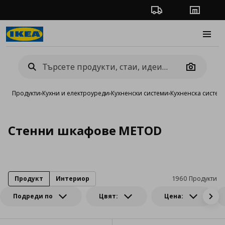
Проследяване на п
Магази
Burge
Camera
Продукти
›
Кухни и електроуреди
›
Кухненски системи
›
Кухненска систе
Стенни шкафове METOD
Продукт
Интериор
1960 Продукти
Подреди по
Цвят:
Цена: