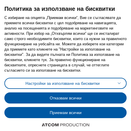
Политика за използване на бисквитки
С избиране на опцията „Приемам всички“, Вие се съгласявате да
приемете всички бисквитки с цел подобряване на навигацията,
Последвайте ни:
анализ на посещенията и подобряване на маркетинговите ни
активности. При избор на „Отхвърлям всички“ ще се инсталират
Facebook
Twitter
Youtube
Pinterest
Instagram
само строго необходимитe бисквитки, които са нужни за правилното
функциониране на уебсайта ни. Можете да изберете кои категории
да приемете като кликнете на "Настройки за използване на
бисквитки". За да видите пълната ни Политика за използване на
бисквитки, кликнете тук. За правилно функциониране на
бисквитките, опреснете страницата в случай, че оттеглите
съгласието си за използване на бисквитки.
Политика за използване на бисквитки (Cookies)
Избор на настройки за използване на бисквитки
Настройки за използване на бисквитки
Условия за ползване на ikea.bg
Обща политика за личните данни
Политика за защита на личните данни на ikea.bg
Общи условия на програма IKEA Family
Отказвам всички
Политика за защита на лични данни на програма IKEA Family
Приемам всички
© Inter-IKEA Systems B.V. 1999 - 2025