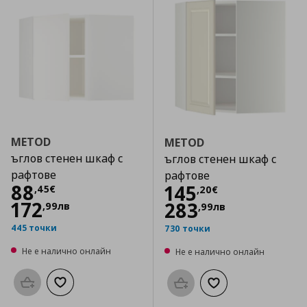
METOD
METOD
ъглов стенен шкаф с
ъглов стенен шкаф с
рафтове
рафтове
Цена
88,45 €
88
Цена
145,20 €
145
,
45
€
,
20
€
172
283
,
99
лв
,
99
лв
445 точки
730 точки
Не е налично онлайн
Не е налично онлайн
Προσθήκη στο καλάθι
Добави към списъка с любими
Προσθήκη στο καλάθι
Добави към списък