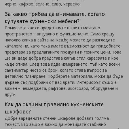
черно, кафяво, зелено, сиво, червено.
За какво трябва да внимавате, когато
купувате кухненски мебели?
Помислете как си представяте вашето мечтано
пространство – визуално и функционално. Само срещу
няколко клика в сайта на ikea.bg можете да разгледате
каталога ни, като така имате възможност да придобиете
представа за предлаганите продукти и техните цени. Това
ще ви даде добра представа какъв стил харесвате и кое
къде отива. След това идва измерването, тъй като всеки
сантиметър често се брои, когато става въпрос за
детайлно планиране. Подберете материала, може да бъде
дървен със подбрани от вас врати. Интериорът също е
важен – чекмеджета, рафтове, аксесоари, оборудване и
други.
Как да окачим правилно кухненските
шкафове?
Добре заредените стенни шкафове добавят голяма
тежест. Ето защо е важно да монтирате стабилно