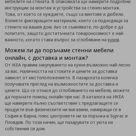
мебелите на стената. В опаковката ще намерите подробни
инструкции за монтаж и устройства за стенен монтаж.
Това, от което се нуждаете, също са винтове и дюбели.
Вземете фиксиращите материали, които са подходящи за
стените на вашия дом. Ако се съмнявате, по-добре е да
попитате, защото достатъчната товароносимост е най-
важното, когато става въпрос за сглобяване на
кухня
.
Можем ли да поръчаме стенни мебели
онлайн, с доставка и монтаж?
От IKEA правим закупуването на кухня възможно най-лесно
за вас. Наличността на стоките и цените за доставка
зависят от местоположението. В пазарската количка
получавате преглед на възможностите за доставка и
цените. Що се отнася до сглобяването на мебели, можете
да поръчате помощ онлайн при нас. В каталога на ИКЕА
ще намерите пълно съответствие с предлагащите се
продукти във физическите ни магазини, намиращи се в
София и Варна, плюс центровете ни за поръчка в Бургас и
Пловдив. По този начин, ще пазарувате от уюта на
собствения си дом.