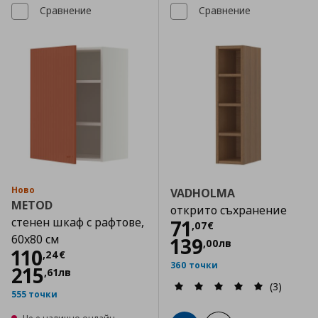
Сравнение
Сравнение
Ново
VADHOLMA
METOD
открито съхранение
стенен шкаф с рафтове,
Цена
71,07 €
71
,
07
€
60x80 см
139
,
00
лв
Цена
110,24 €
110
,
24
€
360 точки
215
,
61
лв
(3)
555 точки