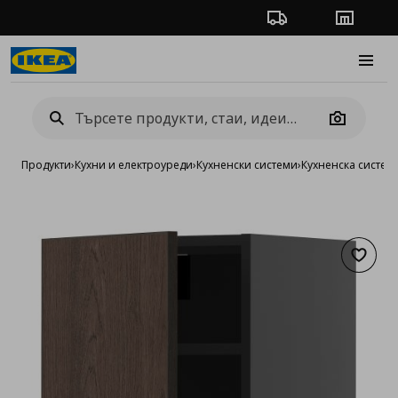
Проследяване на п
Магази
Burge
Camera
Продукти
›
Кухни и електроуреди
›
Кухненски системи
›
Кухненска систе
Добав