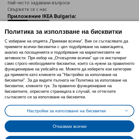
Най-често задавани въпроси
Свържете се с нас
Приложение IKEA Bulgaria:
Политика за използване на бисквитки
С избиране на опцията „Приемам всички“, Вие се съгласявате да
приемете всички бисквитки с цел подобряване на навигацията,
Последвайте ни:
анализ на посещенията и подобряване на маркетинговите ни
активности. При избор на „Отхвърлям всички“ ще се инсталират
Facebook
Twitter
Youtube
Pinterest
Instagram
само строго необходимитe бисквитки, които са нужни за правилното
функциониране на уебсайта ни. Можете да изберете кои категории
да приемете като кликнете на "Настройки за използване на
бисквитки". За да видите пълната ни Политика за използване на
бисквитки, кликнете тук. За правилно функциониране на
бисквитките, опреснете страницата в случай, че оттеглите
съгласието си за използване на бисквитки.
Политика за използване на бисквитки (Cookies)
Избор на настройки за използване на бисквитки
Настройки за използване на бисквитки
Условия за ползване на ikea.bg
Обща политика за личните данни
Политика за защита на личните данни на ikea.bg
Общи условия на програма IKEA Family
Отказвам всички
Политика за защита на лични данни на програма IKEA Family