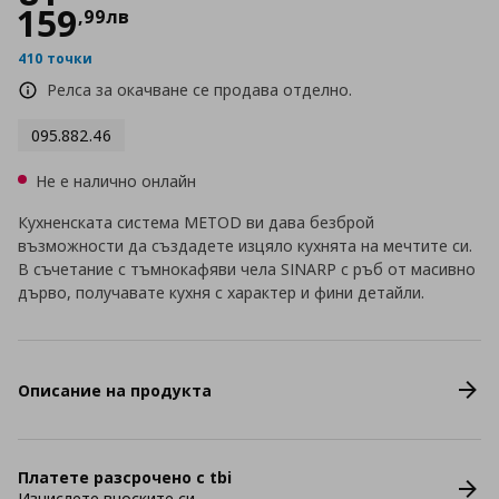
159
,
99
лв
410 точки
Релса за окачване се продава отделно.
095.882.46
Не е налично онлайн
Кухненската система METOD ви дава безброй
възможности да създадете изцяло кухнята на мечтите си.
В съчетание с тъмнокафяви чела SINARP с ръб от масивно
дърво, получавате кухня с характер и фини детайли.
Описание на продукта
Платете разсрочено с tbi
Изчислете вноските си