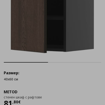
Размер:
40x60 см
METOD
стенен шкаф с рафтове
Цена
81,80 €
81
,
80
€