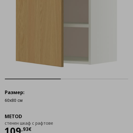
Размер:
60x80 см
METOD
стенен шкаф с рафтове
Цена
109,93 €
109
,
93
€