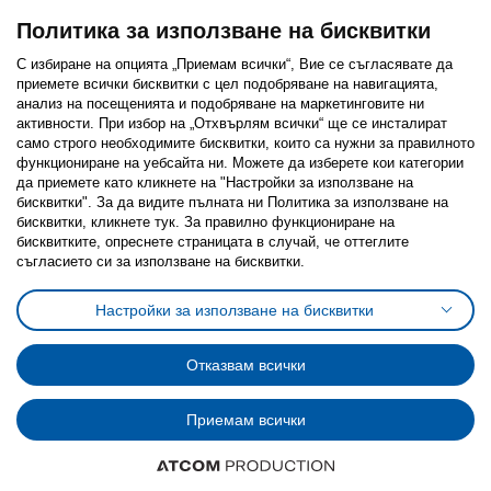
Политика за използване на бисквитки
С избиране на опцията „Приемам всички“, Вие се съгласявате да
приемете всички бисквитки с цел подобряване на навигацията,
Последвайте ни:
анализ на посещенията и подобряване на маркетинговите ни
активности. При избор на „Отхвърлям всички“ ще се инсталират
Facebook
Twitter
Youtube
Pinterest
Instagram
само строго необходимитe бисквитки, които са нужни за правилното
функциониране на уебсайта ни. Можете да изберете кои категории
да приемете като кликнете на "Настройки за използване на
бисквитки". За да видите пълната ни Политика за използване на
бисквитки, кликнете тук. За правилно функциониране на
бисквитките, опреснете страницата в случай, че оттеглите
съгласието си за използване на бисквитки.
Политика за използване на бисквитки (Cookies)
Избор на настройки за използване на бисквитки
Настройки за използване на бисквитки
Условия за ползване на ikea.bg
Обща политика за личните данни
Политика за защита на личните данни на ikea.bg
Общи условия на програма IKEA Family
Отказвам всички
Политика за защита на лични данни на програма IKEA Family
Приемам всички
© Inter-IKEA Systems B.V. 1999 - 2025