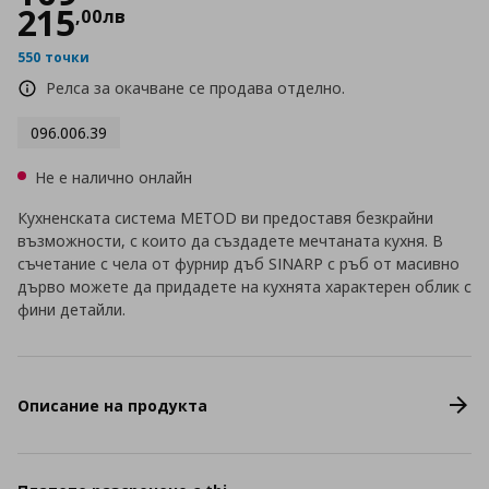
215
,
00
лв
550 точки
Релса за окачване се продава отделно.
096.006.39
Не е налично онлайн
Кухненската система METOD ви предоставя безкрайни
възможности, с които да създадете мечтаната кухня. В
съчетание с чела от фурнир дъб SINARP с ръб от масивно
дърво можете да придадете на кухнята характерен облик с
фини детайли.
Описание на продукта