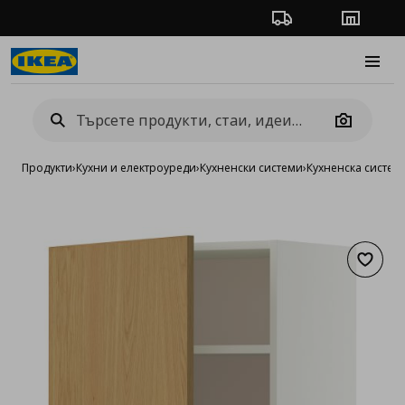
Проследяване на п
Магази
Burge
Camera
Продукти
›
Кухни и електроуреди
›
Кухненски системи
›
Кухненска систе
Добав