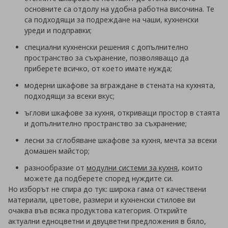
основните са отдолу на удобна работна височина. Те
са подходящи за подреждане на чаши, кухненски
уреди и подправки;
специални кухненски решения с допълнително
пространство за съхранение, позволяващо да
приберете всичко, от което имате нужда;
модерни шкафове за вграждане в стената на кухнята,
подходящи за всеки вкус;
ъглови шкафове за кухня, откриващи простор в стаята
и допълнително пространство за съхранение;
лесни за сглобяване шкафове за кухня, мечта за всеки
домашен майстор;
разнообразие от
модулни системи за кухня
, които
можете да подберете според нуждите си.
Но изборът не спира до тук: широка гама от качествени
материали, цветове, размери и кухненски стилове ви
очаква във всяка продуктова категория. Открийте
актуални едноцветни и двуцветни предложения в бяло,