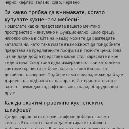
черно, кафяво, зелено, сиво, червено.
За какво трябва да внимавате, когато
купувате кухненски мебели?
Помислете как си представяте вашето мечтано
пространство – визуално и функционално. Само срещу
няколко клика в сайта на ikea.bg можете да разгледате
каталога ни, като така имате възможност да придобиете
представа за предлаганите продукти и техните цени. Това
ще ви даде добра представа какъв стил харесвате и кое
къде отива. След това идва измерването, тъй като всеки
сантиметър често се брои, когато става въпрос за
детайлно планиране. Подберете материала, може да бъде
дървен със подбрани от вас врати. Интериорът също е
важен – чекмеджета, рафтове, аксесоари, оборудване и
други.
Как да окачим правилно кухненските
шкафове?
Добре заредените стенни шкафове добавят голяма
тежест. Ето защо е важно да монтирате стабилно
мебелите на стената. В опаковката ще намерите подробни