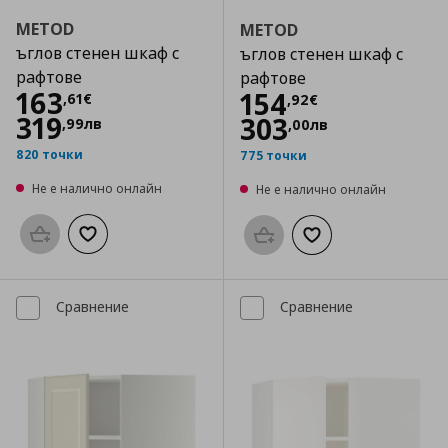
METOD
METOD
ъглов стенен шкаф с
ъглов стенен шкаф с
рафтове
рафтове
Цена
163,61 €
163
Цена
154,92 €
154
,
61
€
,
92
€
319
303
,
99
лв
,
00
лв
820 точки
775 точки
Не е налично онлайн
Не е налично онлайн
Προσθήκη στο καλάθι
Добави към списъка с любими
Προσθήκη στο καλάθι
Добави към списък
Сравнение
Сравнение