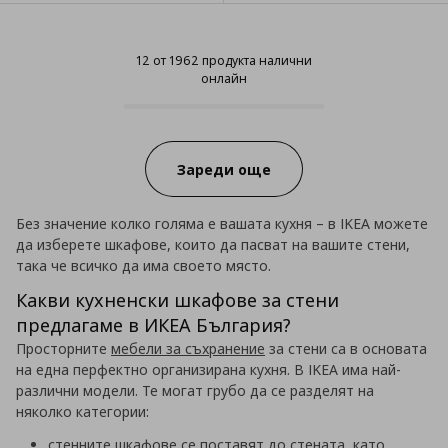
12 от 1962 продукта налични
онлайн
12 от 1962 продукта налични он
Progress:
Зареди още
Без значение колко голяма е вашата кухня – в IKEA можете
да изберете шкафове, които да пасват на вашите стени,
така че всичко да има своето място.
Какви кухненски шкафове за стени
предлагаме в ИКЕА България?
Просторните
мебели за съхранение
за стени са в основата
на една перфектно организирана кухня. В IKEA има най-
различни модели. Те могат грубо да се разделят на
няколко категории:
стенните шкафове се поставят до стената, като