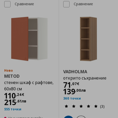
Сравнение
Сравнение
Ново
VADHOLMA
METOD
открито съхранение
стенен шкаф с рафтове,
Цена
71,07 €
71
,
07
€
60x80 см
139
,
00
лв
Цена
110,24 €
110
,
24
€
360 точки
215
,
61
лв
(3)
555 точки