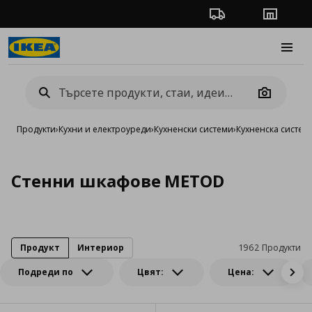
Проследяване на п
Магази
Burge
Camera
Продукти
›
Кухни и електроуреди
›
Кухненски системи
›
Кухненска систе
Стенни шкафове METOD
Продукт
Интериор
1962 Продукти
Подреди по
Цвят:
Цена: