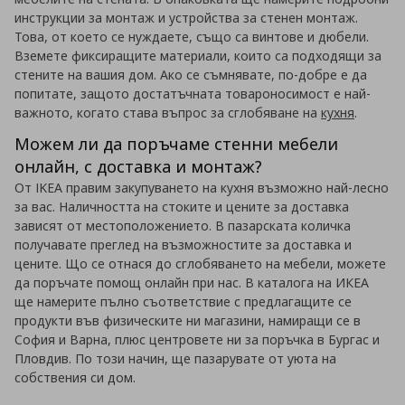
инструкции за монтаж и устройства за стенен монтаж.
Това, от което се нуждаете, също са винтове и дюбели.
Вземете фиксиращите материали, които са подходящи за
стените на вашия дом. Ако се съмнявате, по-добре е да
попитате, защото достатъчната товароносимост е най-
важното, когато става въпрос за сглобяване на
кухня
.
Можем ли да поръчаме стенни мебели
онлайн, с доставка и монтаж?
От IKEA правим закупуването на кухня възможно най-лесно
за вас. Наличността на стоките и цените за доставка
зависят от местоположението. В пазарската количка
получавате преглед на възможностите за доставка и
цените. Що се отнася до сглобяването на мебели, можете
да поръчате помощ онлайн при нас. В каталога на ИКЕА
ще намерите пълно съответствие с предлагащите се
продукти във физическите ни магазини, намиращи се в
София и Варна, плюс центровете ни за поръчка в Бургас и
Пловдив. По този начин, ще пазарувате от уюта на
собствения си дом.