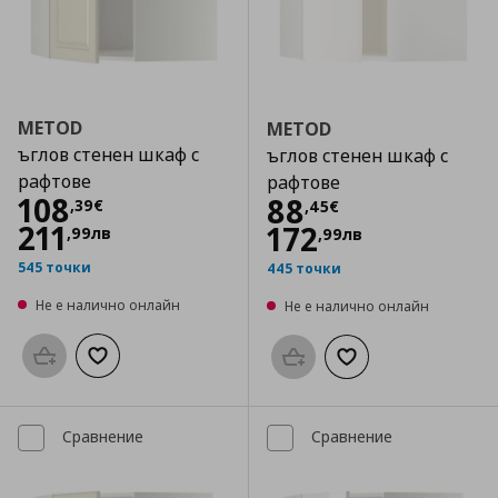
METOD
METOD
ъглов стенен шкаф с
ъглов стенен шкаф с
рафтове
рафтове
Цена
108,39 €
108
Цена
88,45 €
88
,
39
€
,
45
€
211
172
,
99
лв
,
99
лв
545 точки
445 точки
Не е налично онлайн
Не е налично онлайн
Προσθήκη στο καλάθι
Добави към списъка с любими
Προσθήκη στο καλάθι
Добави към списък
Сравнение
Сравнение