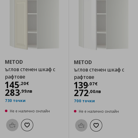
METOD
METOD
ъглов стенен шкаф с
ъглов стенен шкаф с
рафтове
рафтове
Цена
145,20 €
145
Цена
139,07 €
139
,
20
€
,
07
€
283
272
,
99
лв
,
00
лв
730 точки
700 точки
Не е налично онлайн
Не е налично онлайн
Προσθήκη στο καλάθι
Добави към списъка с любими
Προσθήκη στο καλάθι
Добави към списък