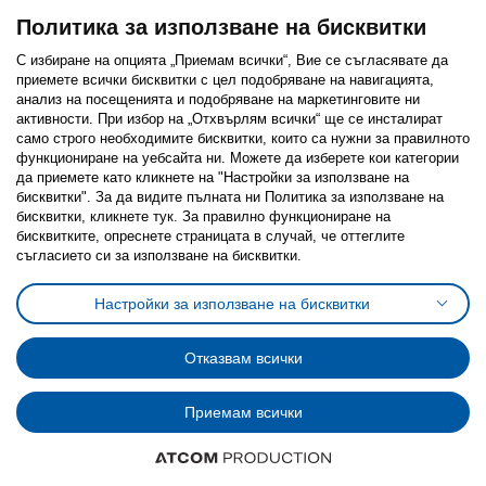
Политика за използване на бисквитки
С избиране на опцията „Приемам всички“, Вие се съгласявате да
приемете всички бисквитки с цел подобряване на навигацията,
Последвайте ни:
анализ на посещенията и подобряване на маркетинговите ни
активности. При избор на „Отхвърлям всички“ ще се инсталират
Facebook
Twitter
Youtube
Pinterest
Instagram
само строго необходимитe бисквитки, които са нужни за правилното
функциониране на уебсайта ни. Можете да изберете кои категории
да приемете като кликнете на "Настройки за използване на
бисквитки". За да видите пълната ни Политика за използване на
бисквитки, кликнете тук. За правилно функциониране на
бисквитките, опреснете страницата в случай, че оттеглите
съгласието си за използване на бисквитки.
Политика за използване на бисквитки (Cookies)
Избор на настройки за използване на бисквитки
Настройки за използване на бисквитки
Условия за ползване на ikea.bg
Обща политика за личните данни
Политика за защита на личните данни на ikea.bg
Общи условия на програма IKEA Family
Отказвам всички
Политика за защита на лични данни на програма IKEA Family
Приемам всички
© Inter-IKEA Systems B.V. 1999 - 2025