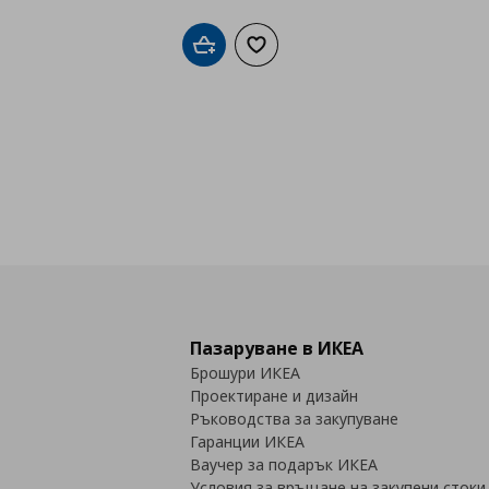
Добави в кошницата
Добави към списъка с любими
Пазаруване в ИКЕА
Брошури ИКЕА
Проектиране и дизайн
Ръководства за закупуване
Гаранции ИКЕА
Ваучер за подарък ИКЕА
Условия за връщане на закупени стоки