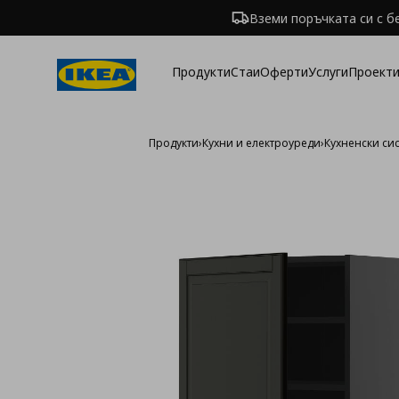
Вземи поръчката си с б
Продукти
Стаи
Оферти
Услуги
Проекти
Продукти
›
Кухни и електроуреди
›
Кухненски си