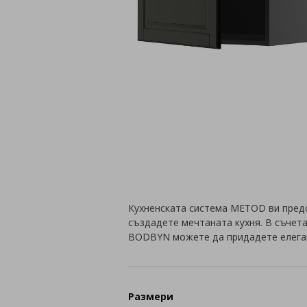
Кухненската система METOD ви пред
създадете мечтаната кухня. В съчета
BODBYN можете да придадете елеган
Размери