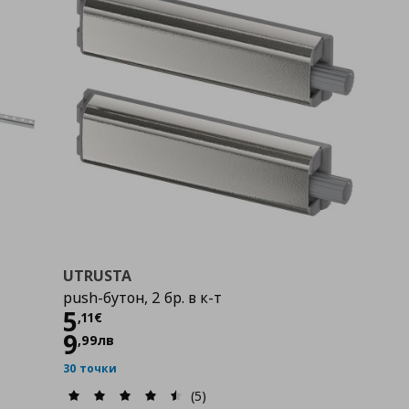
UTRUSTA
push-бутон, 2 бр. в к-т
Цена
5,11 €
5
,
11
€
9
,
99
лв
30 точки
(5)