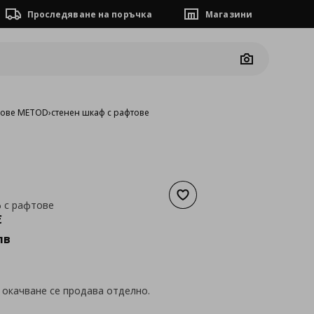
Проследяване на поръчка
Магазини
Camera
фове METOD
›
стенен шкаф с рафтове
Добави към списъка с люб
 с рафтове
а
102,25 €
€
лв
 окачване се продава отделно.