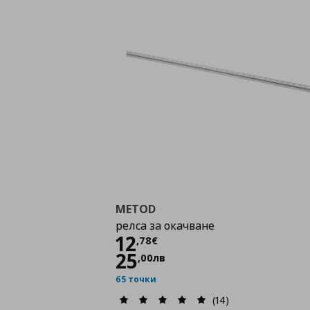
METOD
релса за окачване
Цена
12,78 €
12
,
78
€
25
,
00
лв
65 точки
(14)