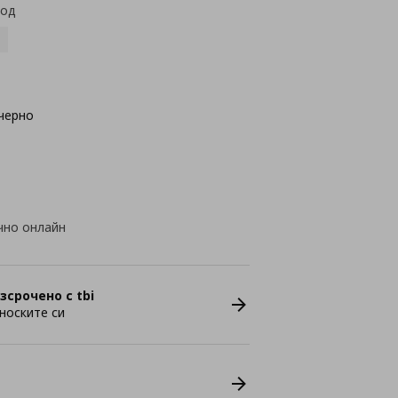
код
черно
чно онлайн
зсрочено с tbi
носките си