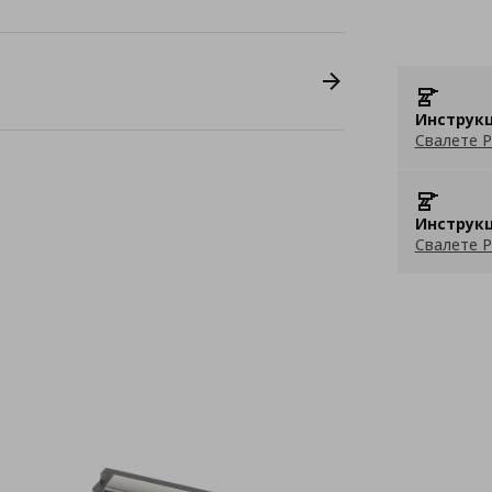
Инструкц
Свалете P
Инструкц
Свалете P