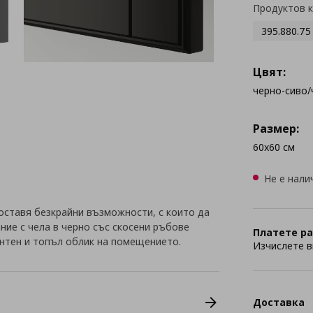
Продуктов 
395.880.75
Цвят:
черно-сиво/
Размер:
60x60 см
Не е нали
оставя безкрайни възможности, с които да
ние с чела в черно със скосени ръбове
Платете ра
тен и топъл облик на помещението.
Изчислете в
Доставка