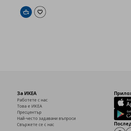
Добави в кошницата
Добави към списъка с любими
За ИКЕА
Прилож
Работете с нас
Това е ИКЕА
Пресцентър
Най-често задавани въпроси
Послед
Свържете се с нас