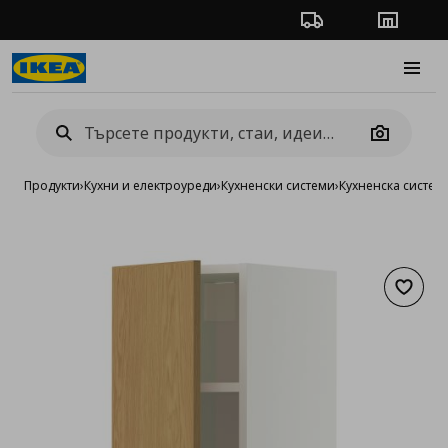
Проследяване на п
Магази
Burge
Camera
Продукти
›
Кухни и електроуреди
›
Кухненски системи
›
Кухненска систе
Добав