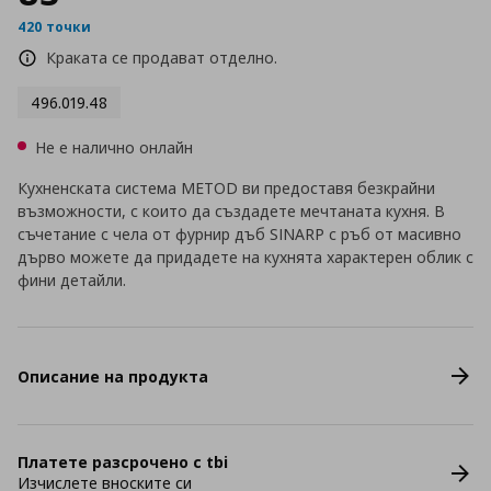
420 точки
Краката се продават отделно.
496.019.48
Не е налично онлайн
Кухненската система METOD ви предоставя безкрайни
възможности, с които да създадете мечтаната кухня. В
съчетание с чела от фурнир дъб SINARP с ръб от масивно
дърво можете да придадете на кухнята характерен облик с
фини детайли.
Описание на продукта
Платете разсрочено с tbi
Изчислете вноските си