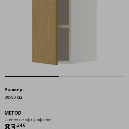
Размер:
30x80 см
METOD
стенен шкаф с рафтове
Цена
83,34 €
83
,
34
€