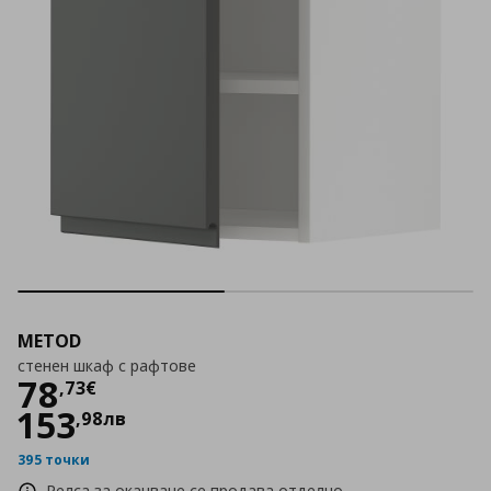
METOD
стенен шкаф с рафтове
Цена
78,73 €
78
,
73
€
153
,
98
лв
395 точки
Релса за окачване се продава отделно.