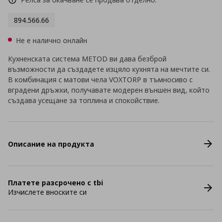
894.566.66
Не е налично онлайн
Кухненската система METOD ви дава безброй
възможности да създадете изцяло кухнята на мечтите си.
В комбинация с матови чела VOXTORP в тъмносиво с
вградени дръжки, получавате модерен външен вид, който
създава усещане за топлина и спокойствие.
Описание на продукта
Платете разсрочено с tbi
Изчислете вноските си