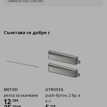
Свалете PDF (780 KB)
Съчетава се добре с
METOD
UTRUSTA
релса за окачване
push-бутон, 2 бр. в
Цена
12,78 €
12
,
78
€
к-т
,
11
€
,
00
лв