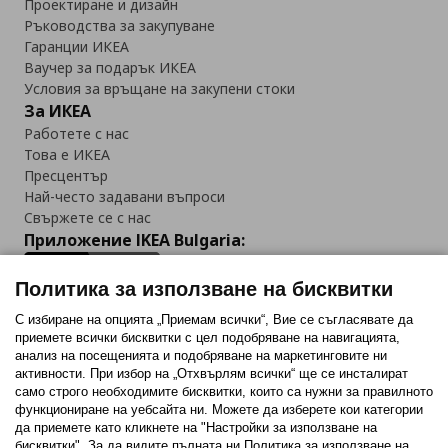
Проектиране и дизайн
Ръководства за закупуване
Гаранции ИКЕА
Ваучер за подарък ИКЕА
Условия за връщане на закупени стоки
За ИКЕА
Работете с нас
Това е ИКЕА
Пресцентър
Най-често задавани въпроси
Свържете се с нас
Приложение IKEA Bulgaria:
Политика за използване на бисквитки
С избиране на опцията „Приемам всички“, Вие се съгласявате да
приемете всички бисквитки с цел подобряване на навигацията,
Последвайте ни:
анализ на посещенията и подобряване на маркетинговите ни
активности. При избор на „Отхвърлям всички“ ще се инсталират
Facebook
Twitter
Youtube
Pinterest
Instagram
само строго необходимитe бисквитки, които са нужни за правилното
функциониране на уебсайта ни. Можете да изберете кои категории
да приемете като кликнете на "Настройки за използване на
бисквитки". За да видите пълната ни Политика за използване на