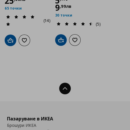
Цена
5,11 €
5
25
9
,
99
лв
65 точки
30 точки
(14)
(5)
Добави в кошницата
Добави към списъка с люб
Добави в кошницата
Добави към списъка с любими
Нагоре
Пазаруване в ИКЕА
Брошури ИКЕА