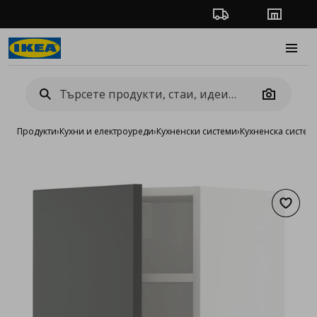
Проследяване на п
Магази
Burge
Camera
Продукти
›
Кухни и електроуреди
›
Кухненски системи
›
Кухненска систе
Добав