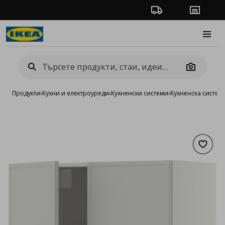
Проследяване на п
Магази
Burge
Camera
Продукти
›
Кухни и електроуреди
›
Кухненски системи
›
Кухненска систе
Добав