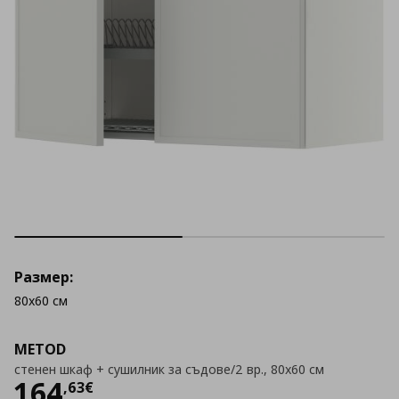
Размер:
80x60 см
METOD
стенен шкаф + сушилник за съдове/2 вр., 80x60 см
Цена
164,63 €
164
,
63
€