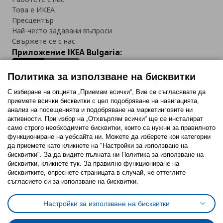
Това е ИКЕА
Пресцентър
Най-често задавани въпроси
Свържете се с нас
Приложение IKEA Bulgaria:
Политика за използване на бисквитки
С избиране на опцията „Приемам всички“, Вие се съгласявате да
приемете всички бисквитки с цел подобряване на навигацията,
Последвайте ни:
анализ на посещенията и подобряване на маркетинговите ни
активности. При избор на „Отхвърлям всички“ ще се инсталират
Facebook
Twitter
Youtube
Pinterest
Instagram
само строго необходимитe бисквитки, които са нужни за правилното
функциониране на уебсайта ни. Можете да изберете кои категории
да приемете като кликнете на "Настройки за използване на
бисквитки". За да видите пълната ни Политика за използване на
бисквитки, кликнете тук. За правилно функциониране на
бисквитките, опреснете страницата в случай, че оттеглите
съгласието си за използване на бисквитки.
Политика за използване на бисквитки (Cookies)
Избор на настройки за използване на бисквитки
Настройки за използване на бисквитки
Условия за ползване на ikea.bg
Обща политика за личните данни
Политика за защита на личните данни на ikea.bg