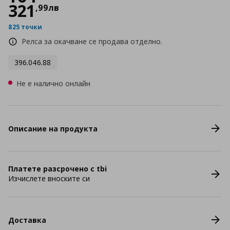
321
,
99
лв
825 точки
Релса за окачване се продава отделно.
396.046.88
Не е налично онлайн
Описание на продукта
Платете разсрочено с tbi
Изчислете вноските си
Доставка