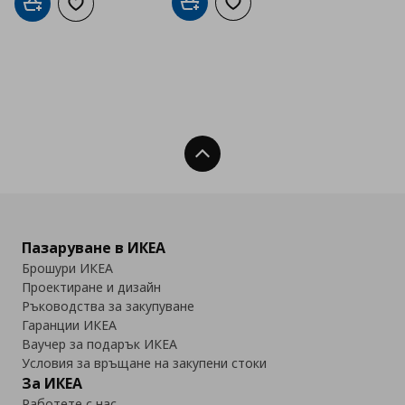
Добави в кошницата
Добави към списъка с люб
Добави в кошницата
Добави към списъка с любими
Нагоре
Пазаруване в ИКЕА
Брошури ИКЕА
Проектиране и дизайн
Ръководства за закупуване
Гаранции ИКЕА
Ваучер за подарък ИКЕА
Условия за връщане на закупени стоки
За ИКЕА
Работете с нас